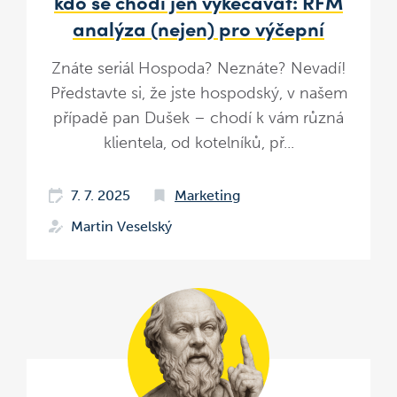
kdo se chodí jen vykecávat: RFM
analýza (nejen) pro výčepní
Znáte seriál Hospoda? Neznáte? Nevadí!
Představte si, že jste hospodský, v našem
případě pan Dušek – chodí k vám různá
klientela, od kotelníků, př...
7. 7. 2025
Marketing
Martin Veselský