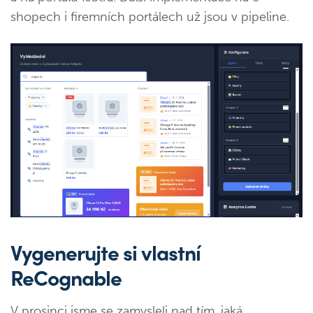
shopech i firemních portálech už jsou v pipeline.
Vygenerujte si vlastní
ReCognable
V prosinci jsme se zamysleli nad tím, jaká