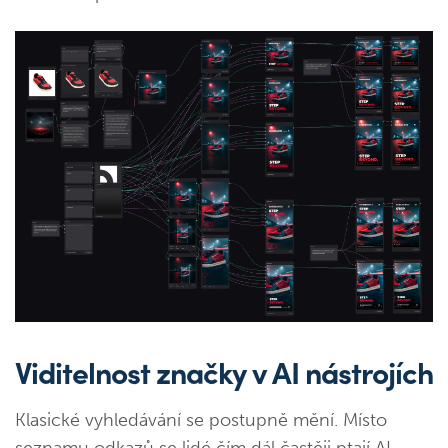
Viditelnost značky v AI nástrojích
Klasické vyhledávání se postupně mění. Místo
seznamu odkazů se lidé čím dál častěji ptají AI