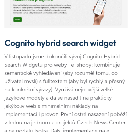
Cognito hybrid search widget
V listopadu jsme dokončili vývoj Cognito Hybrid
Search Widgetu pro weby i e-shopy: kombinuje
semantické vyhledávání (aby rozuměl tomu, co
uživatel myslí) s fulltextem (aby byl rychlý a přesný i
na konkrétní výrazy). Využívá nejnovější velké
jazykové modely a dá se nasadit na prakticky
jakýkoliv web s minimálními náklady na
implementaci i provoz. První ostré nasazení poběží
v lednu na jednom z projektů Czech News Center
a na portálu Isotra. Další implementace na e-