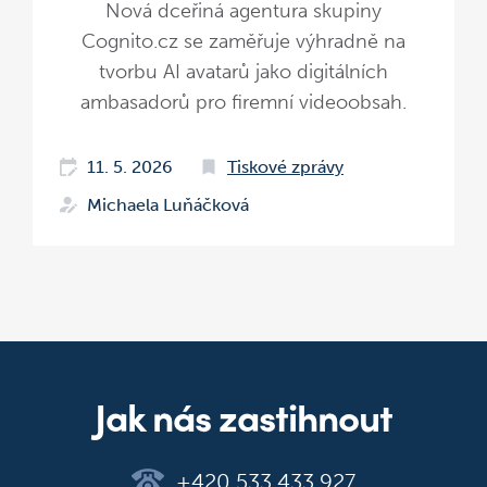
Nová dceřiná agentura skupiny
Cognito.cz se zaměřuje výhradně na
tvorbu AI avatarů jako digitálních
ambasadorů pro firemní videoobsah.
11. 5. 2026
Tiskové zprávy
Michaela Luňáčková
Jak nás zastihnout
+420 533 433 927