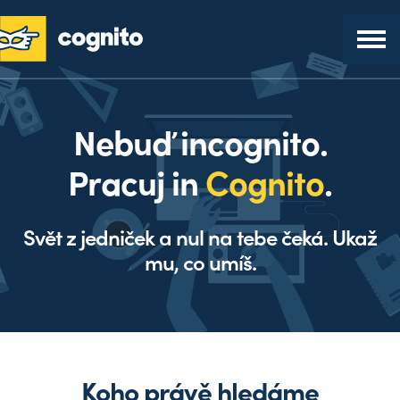
Nebuď incognito.
Pracuj in
Cognito
.
Svět z jedniček a nul na tebe čeká. Ukaž
mu, co umíš.
Koho právě hledáme