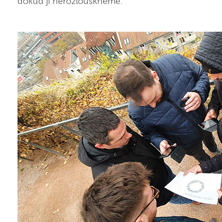
dokud ji nerozlouskneme.