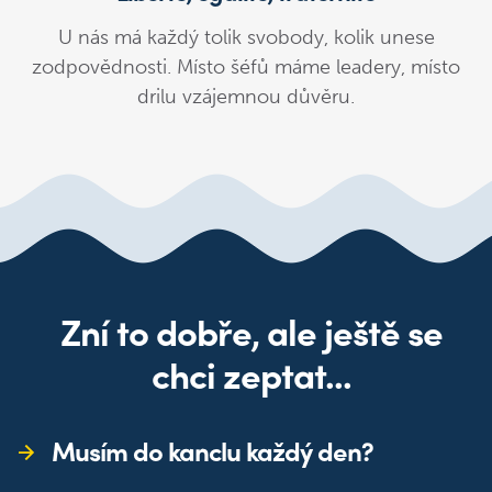
U nás má každý tolik svobody, kolik unese
zodpovědnosti. Místo šéfů máme leadery, místo
drilu vzájemnou důvěru.
Zní to dobře, ale ještě se
chci zeptat...
Musím do kanclu každý den?