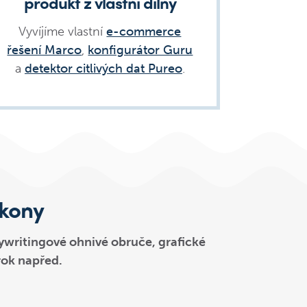
produkt z vlastní dílny
Vyvíjíme vlastní
e-commerce
řešení Marco
,
konfigurátor Guru
a
detektor citlivých dat Pureo
.
ýkony
ywritingové ohnivé obruče, grafické
krok napřed.