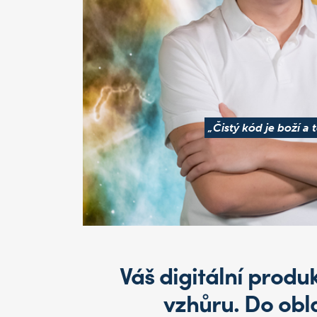
„Čistý kód je boží a
Váš digitální produ
vzhůru. Do obla