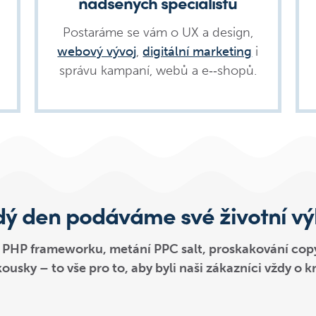
nadšených specialistů
Postaráme se vám o UX a design,
webový vývoj
,
digitální marketing
i
správu kampaní, webů a e‑‑shopů.
ý den podáváme své životní v
 PHP frameworku, metání PPC salt, proskakování cop
kousky – to vše pro to, aby byli naši zákazníci vždy o 