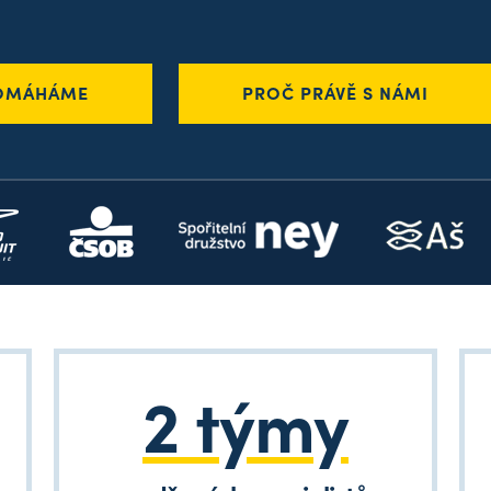
OMÁHÁME
PROČ PRÁVĚ S NÁMI
2 týmy