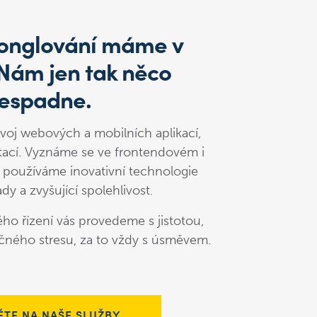
 žonglování máme v
 Nám jen tak něco
espadne.
voj webových a mobilních aplikací,
ací. Vyznáme se ve frontendovém i
 používáme inovativní technologie
ady a zvyšující spolehlivost.
ho řízení vás provedeme s jistotou,
čného stresu, za to vždy s úsměvem.
TE NA NAŠE SLUŽBY