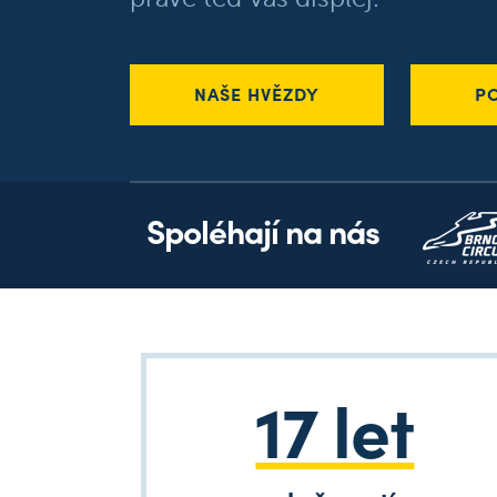
NAŠE HVĚZDY
P
Spoléhají na nás
17 let