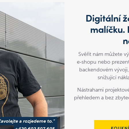
Digitální
malíčku.
n
Svěřit nám můžete vý
e‑shopu nebo prezent
backendovém vývoji,
snižující nákl
Nástrahami projektové
přehledem a bez zbyte
Zavolejte a rozjedeme to.“
KOUKNĚ
+420 602 507 605