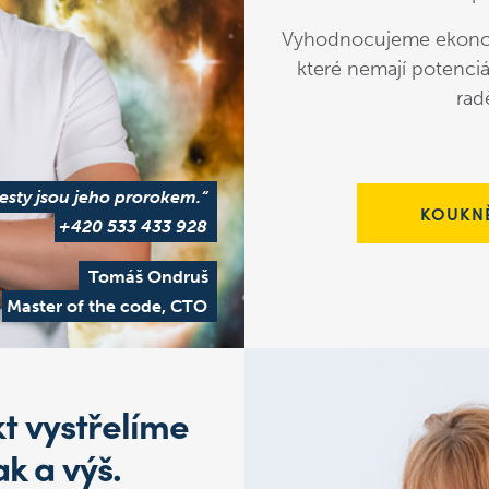
Vyhodnocujeme ekonomi
které nemají potenciá
rad
 testy jsou jeho prorokem.“
KOUKNĚ
+420 533 433 928
Tomáš Ondruš
Master of the code, CTO
kt vystřelíme
k a výš.