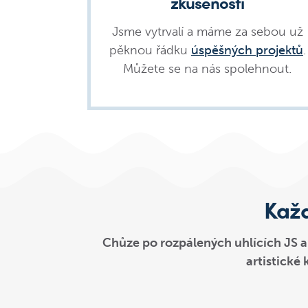
zkušeností
Jsme vytrvalí a máme za sebou už
pěknou řádku
úspěšných projektů
.
Můžete se na nás spolehnout.
Každ
Chůze po rozpálených uhlících JS a
artistické 