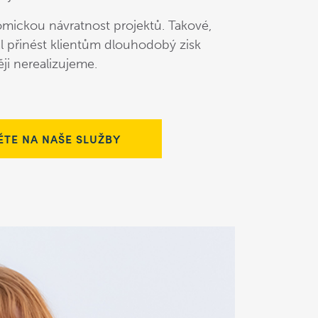
ckou návratnost projektů. Takové,
l přinést klientům dlouhodobý zisk
ěji nerealizujeme.
TE NA NAŠE SLUŽBY