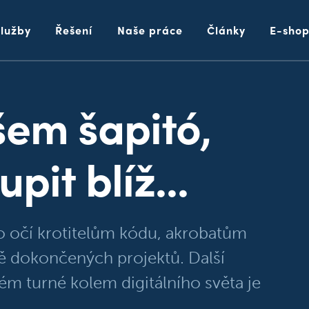
Služby
Řešení
Naše práce
Články
E-sho
ašem šapitó,
pit blíž...
 očí krotitelům kódu, akrobatům
 dokončených projektů. Další
m turné kolem digitálního světa je