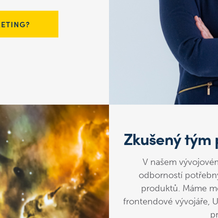
KETING?
Zkušený tým 
V našem vývojovém
odborností potřebný
produktů. Máme me
frontendové vývojáře, U
pr