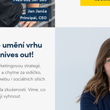
Jan Janča
Principál, CEO
 umění vrhu
nives out!
etingovou strategii,
 a chytne za srdíčko,
bu i sociálních sítích.
la zkušenosti. Víme, co
jí vyhnout.