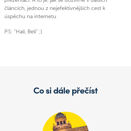
prezentaci. A to je, jak se dozvíme v dalších
článcích, jednou z nejefektivnějších cest k
úspěchu na internetu.
P.S: "Halí, Belí" ;)
Co si dále přečíst