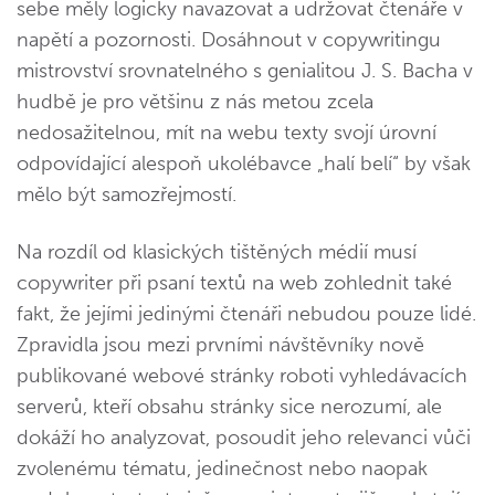
sebe měly logicky navazovat a udržovat čtenáře v
napětí a pozornosti. Dosáhnout v copywritingu
mistrovství srovnatelného s genialitou J. S. Bacha v
hudbě je pro většinu z nás metou zcela
nedosažitelnou, mít na webu texty svojí úrovní
odpovídající alespoň ukolébavce „halí belí“ by však
mělo být samozřejmostí.
Na rozdíl od klasických tištěných médií musí
copywriter při psaní textů na web zohlednit také
fakt, že jejími jedinými čtenáři nebudou pouze lidé.
Zpravidla jsou mezi prvními návštěvníky nově
publikované webové stránky roboti vyhledávacích
serverů, kteří obsahu stránky sice nerozumí, ale
dokáží ho analyzovat, posoudit jeho relevanci vůči
zvolenému tématu, jedinečnost nebo naopak