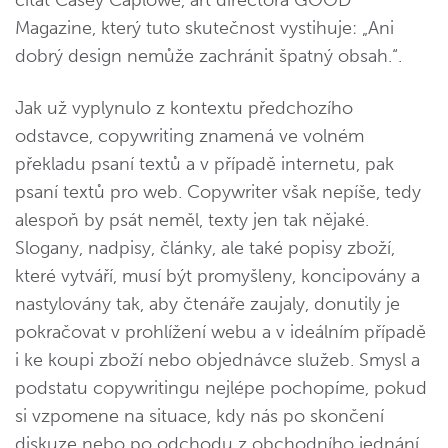
citát Casey Caplowe, art directora GOOD
Magazine, který tuto skutečnost vystihuje: „Ani
dobrý design nemůže zachránit špatný obsah.“.
Jak už vyplynulo z kontextu předchozího
odstavce, copywriting znamená ve volném
překladu psaní textů a v případě internetu, pak
psaní textů pro web. Copywriter však nepíše, tedy
alespoň by psát neměl, texty jen tak nějaké.
Slogany, nadpisy, články, ale také popisy zboží,
které vytváří, musí být promyšleny, koncipovány a
nastylovány tak, aby čtenáře zaujaly, donutily je
pokračovat v prohlížení webu a v ideálním případě
i ke koupi zboží nebo objednávce služeb. Smysl a
podstatu copywritingu nejlépe pochopíme, pokud
si vzpomene na situace, kdy nás po skončení
diskuze nebo po odchodu z obchodního jednání