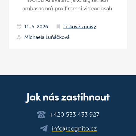
tvorbu AI avatarů jako digitálních
ambasadorů pro firemní videoobsah.
11. 5. 2026
Tiskové zprávy
Michaela Luňáčková
Jak nás zastihnout
+420 533 433 927
info@cognito.cz