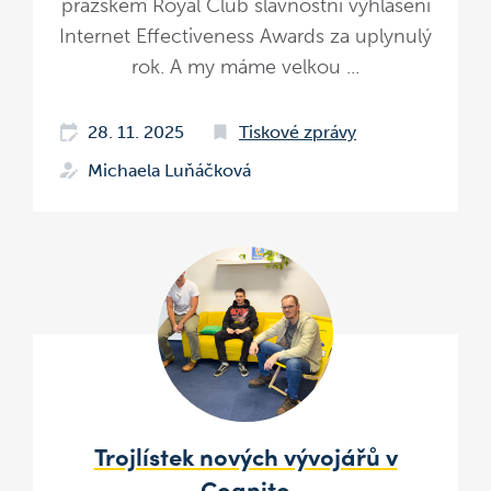
pražském Royal Club slavnostní vyhlášení
Internet Effectiveness Awards za uplynulý
rok. A my máme velkou ...
28. 11. 2025
Tiskové zprávy
Michaela Luňáčková
Trojlístek nových vývojářů v
Cognito