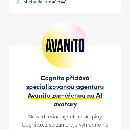
Michaela Luňáčková
Cognito přidává
specializovanou agenturu
Avanito zaměřenou na AI
avatary
Nová dceřiná agentura skupiny
Cognito.cz se zaměřuje výhradně na