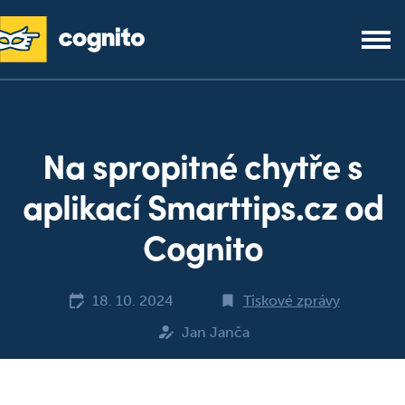
Na spropitné chytře s
aplikací Smarttips.cz od
Cognito
18. 10. 2024
Tiskové zprávy
Jan Janča