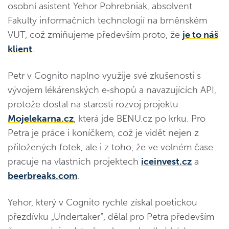
osobní asistent Yehor Pohrebniak, absolvent
Fakulty informačních technologií na brněnském
VUT, což zmiňujeme především proto, že
je to náš
klient
.
Petr v Cognito naplno využije své zkušenosti s
vývojem lékárenských e‑shopů a navazujících API,
protože dostal na starosti rozvoj projektu
Mojelekarna.cz
, která jde BENU.cz po krku. Pro
Petra je práce i koníčkem, což je vidět nejen z
přiložených fotek, ale i z toho, že ve volném čase
pracuje na vlastních projektech
iceinvest.cz
a
beerbreaks.com
.
Yehor, který v Cognito rychle získal poetickou
přezdívku „Undertaker“, dělal pro Petra především