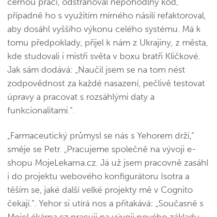
černou práci, odstraňoval nepohodlný kód,
případně ho s využitím mírného násilí refaktoroval,
aby dosáhl vyššího výkonu celého systému. Má k
tomu předpoklady, přijel k nám z Ukrajiny, z města,
kde studovali i mistři světa v boxu bratři Kličkové.
Jak sám dodává: „Naučil jsem se na tom nést
zodpovědnost za každé nasazení, pečlivě testovat
úpravy a pracovat s rozsáhlými daty a
funkcionalitami.“.
„Farmaceutický průmysl se nás s Yehorem drží,”
směje se Petr. „Pracujeme společně na vývoji e-
shopu MojeLekarna.cz. Já už jsem pracovně zasáhl
i do projektu webového konfigurátoru Isotra a
těším se, jaké další velké projekty mě v Cognito
čekají.“. Yehor si utírá nos a přitakává: „Současně s
MojeLékárna.cz pracuji na vývoji nového základu