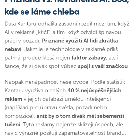
kde se láme chleba
Data Kantaru odhalila zásadní rozdíl mezi tím, když
AI v reklamě „křičí“, a tím, když odvádí špinavou
práci v pozadí.
Přiznané využití AI lidi zkrátka
nebaví
. Jakmile je technologie v reklamě příliš
patrná, prudce klesá nejen
faktor zábavy
, ale i
šance, že si divák spot vůbec
spojí s vaší značkou
.
Naopak nenápadnost nese ovoce. Podle statistik
Kantaru využívalo celých
40 % nejúspěšnějších
reklam
v jejich databázi umělou inteligenci
(například pro úpravu světla, pozadí nebo
kompozice),
aniž by o tom divák měl sebemenší
tušení
. Tyto reklamy nejenže sklízejí úspěch, ale
navíc výrazně posilují zapamatovatelnost brandu.