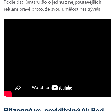
Podle dat Kantaru šlo o
jednu z nejpoutavějších
reklam
právě proto, že svou umělost neskrývala.
Přiznaná vs. neviditelná AI: Bod,