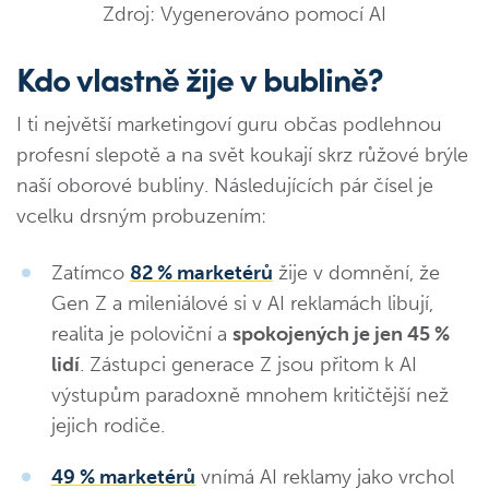
Zdroj: Vygenerováno pomocí AI
Kdo vlastně žije v bublině?
I ti největší marketingoví guru občas podlehnou
profesní slepotě a na svět koukají skrz růžové brýle
naší oborové bubliny. Následujících pár čísel je
vcelku drsným probuzením:
Zatímco
82 % marketérů
žije v domnění, že
Gen Z a mileniálové si v AI reklamách libují,
realita je poloviční a
spokojených je jen 45 %
lidí
. Zástupci generace Z jsou přitom k AI
výstupům paradoxně mnohem kritičtější než
jejich rodiče.
49 % marketérů
vnímá AI reklamy jako vrchol