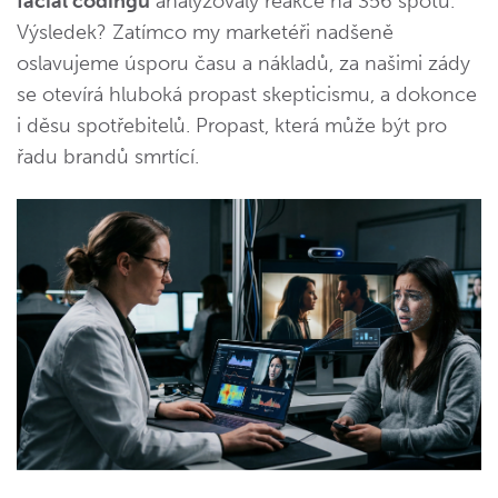
facial codingu
analyzovaly reakce na 356 spotů.
Výsledek? Zatímco my marketéři nadšeně
oslavujeme úsporu času a nákladů, za našimi zády
se otevírá hluboká propast skepticismu, a dokonce
i děsu spotřebitelů. Propast, která může být pro
řadu brandů smrtící.