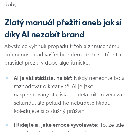
doby.
Zlatý manuál přežití aneb jak si
díky AI nezabít brand
Abyste se vyhnuli propadu tržeb a zhnusenému
krčení nosu nad vaším brandem, držte se těchto
pravidel přežití v době algoritmické:
AI je váš stážista, ne šéf:
Nikdy nenechte bota
rozhodovat o kreativitě. AI je jako
naspeedovaný stážista – udělá milion věcí za
sekundu, ale pokud ho nebudete hlídat,
koledujete si o slušný průšvih.
Hlídejte si, jaké emoce vyvoláváte:
To, že lidé