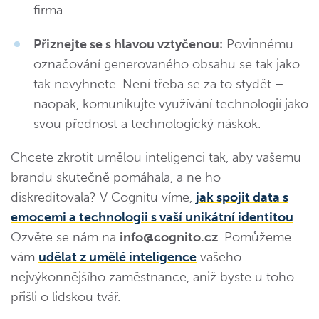
firma.
Přiznejte se s hlavou vztyčenou:
Povinnému
označování generovaného obsahu se tak jako
tak nevyhnete. Není třeba se za to stydět –
naopak, komunikujte využívání technologií jako
svou přednost a technologický náskok.
Chcete zkrotit umělou inteligenci tak, aby vašemu
brandu skutečně pomáhala, a ne ho
diskreditovala? V Cognitu víme,
jak spojit data s
emocemi a technologii s vaší unikátní identitou
.
Ozvěte se nám na
info@cognito.cz
. Pomůžeme
vám
udělat z umělé inteligence
vašeho
nejvýkonnějšího zaměstnance, aniž byste u toho
přišli o lidskou tvář.