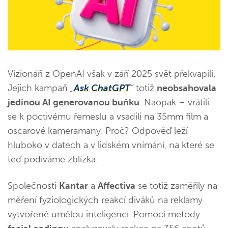
Vizionáři z OpenAI však v září 2025 svět překvapili.
Jejich kampaň
„
Ask ChatGPT
“
totiž
neobsahovala
jedinou AI generovanou buňku
. Naopak – vrátili
se k poctivému řemeslu a vsadili na 35mm film a
oscarové kameramany. Proč? Odpověď leží
hluboko v datech a v lidském vnímání, na které se
teď podíváme zblízka.
Společnosti
Kantar
a
Affectiva
se totiž zaměřily na
měření fyziologických reakcí diváků na reklamy
vytvořené umělou inteligencí. Pomocí metody