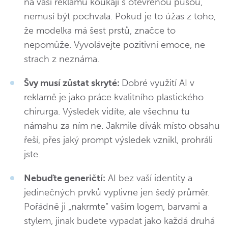
na vaši reklamu koukají s otevřenou pusou,
nemusí být pochvala. Pokud je to úžas z toho,
že modelka má šest prstů, značce to
nepomůže. Vyvolávejte pozitivní emoce, ne
strach z neznáma.
Švy musí zůstat skryté:
Dobré využití AI v
reklamě je jako práce kvalitního plastického
chirurga. Výsledek vidíte, ale všechnu tu
námahu za ním ne. Jakmile divák místo obsahu
řeší, přes jaký prompt výsledek vznikl, prohráli
jste.
Nebuďte generičtí:
AI bez vaší identity a
jedinečných prvků vyplivne jen šedý průměr.
Pořádně ji „nakrmte“ vaším logem, barvami a
stylem, jinak budete vypadat jako každá druhá