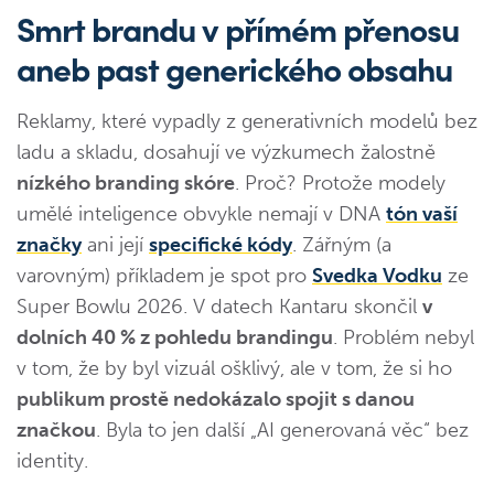
Smrt brandu v přímém přenosu
aneb past generického obsahu
Reklamy, které vypadly z generativních modelů bez
ladu a skladu, dosahují ve výzkumech žalostně
nízkého branding skóre
. Proč? Protože modely
umělé inteligence obvykle nemají v DNA
tón vaší
značky
ani její
specifické kódy
. Zářným (a
varovným) příkladem je spot pro
Svedka Vodku
ze
Super Bowlu 2026. V datech Kantaru skončil
v
dolních 40 % z pohledu brandingu
. Problém nebyl
v tom, že by byl vizuál ošklivý, ale v tom, že si ho
publikum prostě nedokázalo spojit s danou
značkou
. Byla to jen další „AI generovaná věc“ bez
identity.