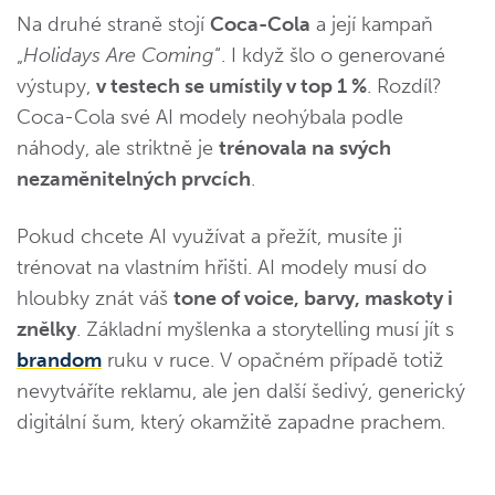
Na druhé straně stojí
Coca-Cola
a její kampaň
„
Holidays Are Coming
“. I když šlo o generované
výstupy,
v testech se umístily v top 1 %
. Rozdíl?
Coca-Cola své AI modely neohýbala podle
náhody, ale striktně je
trénovala na svých
nezaměnitelných prvcích
.
Pokud chcete AI využívat a přežít, musíte ji
trénovat na vlastním hřišti. AI modely musí do
hloubky znát váš
tone of voice, barvy, maskoty i
znělky
. Základní myšlenka a storytelling musí jít s
brandom
ruku v ruce. V opačném případě totiž
nevytváříte reklamu, ale jen další šedivý, generický
digitální šum, který okamžitě zapadne prachem.