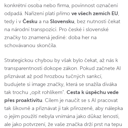
konkrétní osoba nebo firma, povinnost označení
odpadá. Nařízení platí přímo
ve všech zemích EU
,
tedy i v
Česku
a na
Slovensku
, bez nutnosti čekat
na národní transpozici. Pro české i slovenské
značky to znamená jediné: doba her na
schovávanou skončila.
Strategickou chybou by však bylo čekat, až nás k
transparentnosti dokope zákon. Pokud začnete AI
přiznávat až pod hrozbou tučných sankcí,
budujete si image značky, která se snažila diváka
tak trochu „opít rohlíkem“.
Cesta k úspěchu vede
přes proaktivitu
. Cílem je naučit se s AI pracovat
tak šikovně a přiznávat ji tak přirozeně, aby nálepka
o jejím použití nebyla vnímána jako důkaz lenosti,
ale jako potvrzení, že vaše značka drží prst na tepu