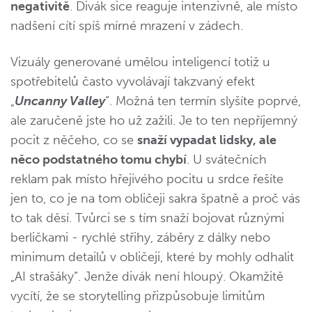
negativitě
. Divák sice reaguje intenzivně, ale místo
nadšení cítí spíš mírné mrazení v zádech.
Vizuály generované umělou inteligencí totiž u
spotřebitelů často vyvolávají takzvaný efekt
„
Uncanny Valley
“. Možná ten termín slyšíte poprvé,
ale zaručeně jste ho už zažili. Je to ten nepříjemný
pocit z něčeho, co se
snaží vypadat lidsky, ale
něco podstatného tomu chybí
. U svátečních
reklam pak místo hřejivého pocitu u srdce řešíte
jen to, co je na tom obličeji sakra špatně a proč vás
to tak děsí. Tvůrci se s tím snaží bojovat různými
berličkami - rychlé střihy, záběry z dálky nebo
minimum detailů v obličeji, které by mohly odhalit
„AI strašáky“. Jenže divák není hloupý. Okamžitě
vycítí, že se storytelling přizpůsobuje limitům