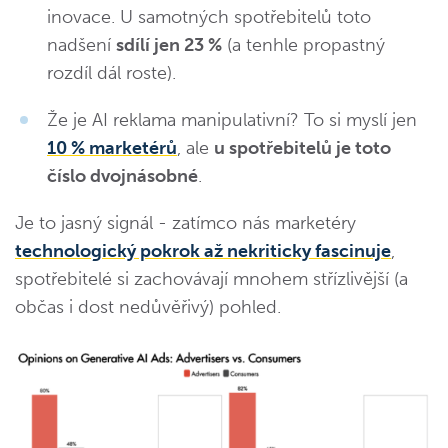
inovace. U samotných spotřebitelů toto
nadšení
sdílí jen 23 %
(a tenhle propastný
rozdíl dál roste).
Že je AI reklama manipulativní? To si myslí jen
10 % marketérů
, ale
u spotřebitelů je toto
číslo dvojnásobné
.
Je to jasný signál - zatímco nás marketéry
technologický pokrok až nekriticky fascinuje
,
spotřebitelé si zachovávají mnohem střízlivější (a
občas i dost nedůvěřivý) pohled.