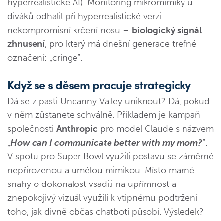
hyperrealistické AI). Monitoring mikromimiky u
diváků odhalil při hyperrealistické verzi
nekompromisní krčení nosu –
biologický signál
zhnusení
, pro který má dnešní generace trefné
označení: „cringe“.
Když se s děsem pracuje strategicky
Dá se z pasti Uncanny Valley uniknout? Dá, pokud
v něm zůstanete schválně. Příkladem je kampaň
společnosti
Anthropic
pro model Claude s názvem
„
How can I communicate better with my mom?
“.
V spotu pro Super Bowl využili postavu se záměrně
nepřirozenou a umělou mimikou. Místo marné
snahy o dokonalost vsadili na upřímnost a
znepokojivý vizuál využili k vtipnému podtržení
toho, jak divně občas chatboti působí. Výsledek?