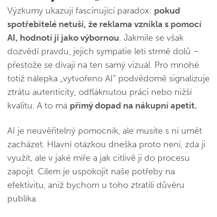
Výzkumy ukazují fascinující paradox:
pokud
spotřebitelé netuší, že reklama vznikla s pomocí
AI, hodnotí ji jako výbornou
. Jakmile se však
dozvědí pravdu, jejich sympatie letí strmě dolů –
přestože se dívají na ten samý vizuál. Pro mnohé
totiž nálepka „vytvořeno AI“ podvědomě signalizuje
ztrátu autenticity, odfláknutou práci nebo nižší
kvalitu. A to má
přímý dopad na nákupní apetit.
AI je neuvěřitelný pomocník, ale musíte s ní umět
zacházet. Hlavní otázkou dneška proto není, zda ji
využít, ale v jaké míře a jak citlivě ji do procesu
zapojit. Cílem je uspokojit naše potřeby na
efektivitu, aniž bychom u toho ztratili důvěru
publika.