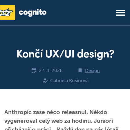
Končí UX/UI design?
22. 4. 2026
Design
Gabriela Bušinová
Anthropic zase něco releasnul. Někdo
vygeneroval celý web za hodinu. Junioři
přicházejí o práci… Každý den na nás létají