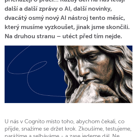
další a další zprávy o AI, další novinky,
dvacátý osmý nový AI nástroj tento měsíc,
který musíme vyzkoušet, jinak jsme skončili.
Na druhou stranu – utéct před tím nejde.
U nás v Cognito místo toho, abychom čekali, co
přijde, snažíme se držet krok. Zkoušíme, testujeme,
narážíme a selháváme - a zase jedeme dál. Ne