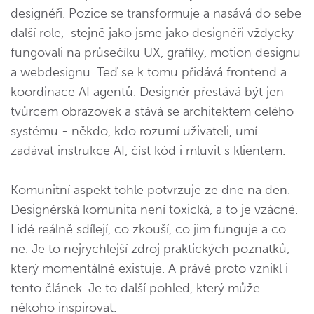
designéři. Pozice se transformuje a nasává do sebe
další role, stejně jako jsme jako designéři vždycky
fungovali na průsečíku UX, grafiky, motion designu
a webdesignu. Teď se k tomu přidává frontend a
koordinace AI agentů. Designér přestává být jen
tvůrcem obrazovek a stává se architektem celého
systému - někdo, kdo rozumí uživateli, umí
zadávat instrukce AI, číst kód i mluvit s klientem.
Komunitní aspekt tohle potvrzuje ze dne na den.
Designérská komunita není toxická, a to je vzácné.
Lidé reálně sdílejí, co zkouší, co jim funguje a co
ne. Je to nejrychlejší zdroj praktických poznatků,
který momentálně existuje. A právě proto vznikl i
tento článek. Je to další pohled, který může
někoho inspirovat.