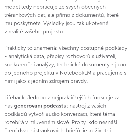
model tedy nepracuje ze svých obecných
tréninkových dat, ale přímo z dokumentů, které
mu poskytnete. Výsledky jsou tak ukotvené
v realitě vašeho projektu.
Prakticky to znamená: všechny dostupné podklady
- analytická data, přepisy rozhovorů s uživateli,
konkurenční analýzy, technické dokumenty - jdou
do jednoho projektu v NotebookLM a pracujeme s
nimi jako s jedním zdrojem pravdy.
Lifehack: Jednou z nejpraktičtějších funkcí je za
nás
generování podcastu
: nástroj z vašich
podkladů vytvoří audio konverzaci, která téma
rozebírá v mluveném slově. Pro ty, kdo nesnáší
čtení dvacetistránkových briefů, je to životní