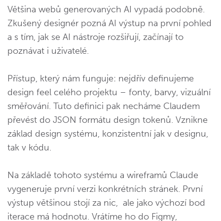
Většina webů generovaných AI vypadá podobně.
Zkušený designér pozná AI výstup na první pohled
a s tím, jak se AI nástroje rozšiřují, začínají to
poznávat i uživatelé.
Přístup, který nám funguje: nejdřív definujeme
design feel celého projektu – fonty, barvy, vizuální
směřování. Tuto definici pak necháme Claudem
převést do JSON formátu design tokenů. Vznikne
základ design systému, konzistentní jak v designu,
tak v kódu.
Na základě tohoto systému a wireframů Claude
vygeneruje první verzi konkrétních stránek. První
výstup většinou stojí za nic, ale jako výchozí bod
iterace má hodnotu. Vrátíme ho do Figmy,