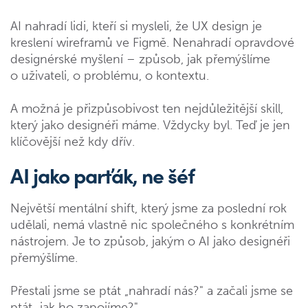
AI nahradí lidi, kteří si mysleli, že UX design je
kreslení wireframů ve Figmě. Nenahradí opravdové
designérské myšlení – způsob, jak přemýšlíme
o uživateli, o problému, o kontextu.
A možná je přizpůsobivost ten nejdůležitější skill,
který jako designéři máme. Vždycky byl. Teď je jen
klíčovější než kdy dřív.
AI jako parťák, ne šéf
Největší mentální shift, který jsme za poslední rok
udělali, nemá vlastně nic společného s konkrétním
nástrojem. Je to způsob, jakým o AI jako designéři
přemýšlíme.
Přestali jsme se ptát „nahradí nás?" a začali jsme se
ptát „jak ho zapojíme?"