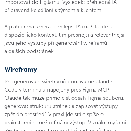
importovat do FigJamu. Výsledek: přehledná IA
připravená ke sdílení s týmem a klientem.
A platí přímá úměra: čím lepší IA má Claude k
dispozici jako kontext, tím přesnější a relevantnější
jsou jeho výstupy při generování wireframů
a dalších podstránek.
Wireframy
Pro generování wireframů používáme Claude
Code v terminálu napojený přes Figma MCP –
Claude tak může přímo číst obsah Figma souboru,
generovat strukturu stránek a zapisovat výstupy
zpět do prostředí. V praxi jde stále spíše o
brainstorming než o finální výstup. Vizuální myšlení
a&nbsp;schopnost rozkreslit si zadání zůstávají