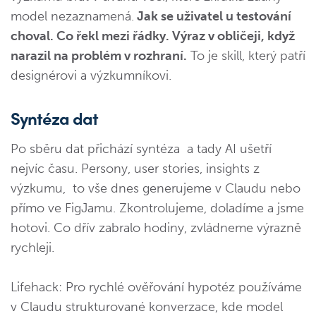
model nezaznamená.
Jak se uživatel u testování
choval. Co řekl mezi řádky. Výraz v obličeji, když
narazil na problém v rozhraní.
To je skill, který patří
designérovi a výzkumníkovi.
Syntéza dat
Po sběru dat přichází syntéza a tady AI ušetří
nejvíc času. Persony, user stories, insights z
výzkumu, to vše dnes generujeme v Claudu nebo
přímo ve FigJamu. Zkontrolujeme, doladíme a jsme
hotovi. Co dřív zabralo hodiny, zvládneme výrazně
rychleji.
Lifehack: Pro rychlé ověřování hypotéz používáme
v Claudu strukturované konverzace, kde model