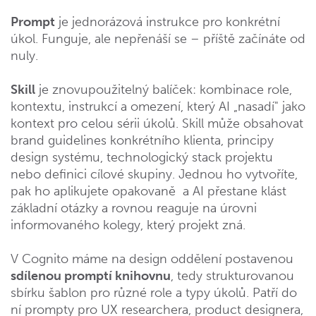
Prompt
je jednorázová instrukce pro konkrétní
úkol. Funguje, ale nepřenáší se – příště začínáte od
nuly.
Skill
je znovupoužitelný balíček: kombinace role,
kontextu, instrukcí a omezení, který AI „nasadí" jako
kontext pro celou sérii úkolů. Skill může obsahovat
brand guidelines konkrétního klienta, principy
design systému, technologický stack projektu
nebo definici cílové skupiny. Jednou ho vytvoříte,
pak ho aplikujete opakovaně a AI přestane klást
základní otázky a rovnou reaguje na úrovni
informovaného kolegy, který projekt zná.
V Cognito máme na design oddělení postavenou
sdílenou promptí knihovnu
, tedy strukturovanou
sbírku šablon pro různé role a typy úkolů. Patří do
ní prompty pro UX researchera, product designera,