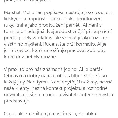
Marshall McLuhan popisoval nástroje jako rozšíření
lidských schopností - sekera jako prodloužení
ruky, kniha jako prodloužení paměti. AI není v
tomhle ohledu jiná. Nejproduktivnější přístup není
předat jí celý workflow, ale vnímat ji jako rozšíření
vlastního myšlení. Ruce stále drží kormidlo, AI je
jen rukavice, která umožňuje pracovat způsoby,
které dřív nebyly možné.
V praxi to pro nás znamená jedno: AI je parťák.
Občas má dobrý nápad, občas blbí - stejně jako
každý jiný člen týmu. Není chytřejší než my, nezná
naše klienty, nezná kontext projektu a rozhodně
nevycítí, co si klient nebo uživatel skutečně myslí a
představuje.
Co se ale změnilo: rychlost iterací, hloubka