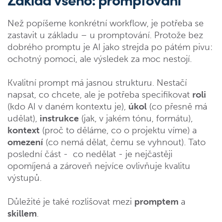
Než popíšeme konkrétní workflow, je potřeba se
zastavit u základu – u promptování. Protože bez
dobrého promptu je AI jako strejda po pátém pivu:
ochotný pomoci, ale výsledek za moc nestojí.
Kvalitní prompt má jasnou strukturu. Nestačí
napsat, co chcete, ale je potřeba specifikovat
roli
(kdo AI v daném kontextu je),
úkol
(co přesně má
udělat),
instrukce
(jak, v jakém tónu, formátu),
kontext
(proč to děláme, co o projektu víme) a
omezení
(co nemá dělat, čemu se vyhnout). Tato
poslední část - co nedělat - je nejčastěji
opomíjená a zároveň nejvíce ovlivňuje kvalitu
výstupů.
Důležité je také rozlišovat mezi
promptem
a
skillem
.