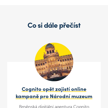
Co si dále přečíst
Cognito opět zajistí online
kampaně pro Národní muzeum
Brněnská digitální agentura Cognito