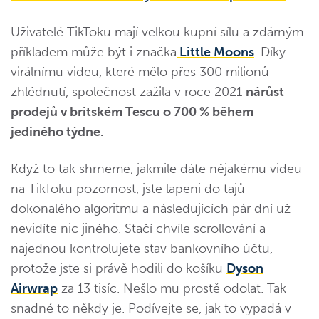
Uživatelé TikToku mají velkou kupní sílu a zdárným
příkladem může být i značka
Little Moons
. Díky
virálnímu videu, které mělo přes 300 milionů
zhlédnutí, společnost zažila v roce 2021
nárůst
prodejů v britském Tescu o 700 % během
jediného týdne.
Když to tak shrneme, jakmile dáte nějakému videu
na TikToku pozornost, jste lapeni do tajů
dokonalého algoritmu a následujících pár dní už
nevidíte nic jiného. Stačí chvíle scrollování a
najednou kontrolujete stav bankovního účtu,
protože jste si právě hodili do košíku
Dyson
Airwrap
za 13 tisíc. Nešlo mu prostě odolat. Tak
snadné to někdy je. Podívejte se, jak to vypadá v