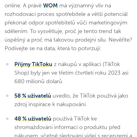
online. A právě
WOM
má významný vliv na
rozhodovací proces spotřebitele a větší potenciál
překonat odpor spotřebitelů vůči marketingovým
sdělením. To vysvětluje, proč je tento trend tak
úspěšný a proč má takovou prodejní sílu. Nevěříte?
Podívejte se na data, která to potvrzují:
Příjmy TikToku
z nákupů v aplikaci (TikTok
Shop) byly jen ve třetím čtvrtletí roku 2023 asi
680 milionů dolarů.
58 % uživatelů
uvedlo, že TikTok používá jako
zdroj inspirace k nakupování.
48 % uživatelů
používá TikTok ke
shromažďování informací o produktu před
nákupem, včetně sledování videí s recenzemi a