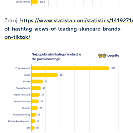
Zdroj:
https://www.statista.com/statistics/141927
of-hashtag-views-of-leading-skincare-brands-
on-tiktok/