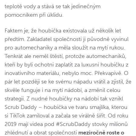
teplotě vody a stává se tak jedinečným
pomocníkem při úklidu.
Faktem je, že houbička existovala už několik let
předtím. Zakladatel společnosti ji původně vyvinul
pro automechaniky a měla sloužit na mytí rukou.
Tenkrát ale neměl štěstí, protože automechaniků,
kteří by byli ochotni zaplatit za luxusní houbičku z
inovativního materiálu, nebylo moc. Překvapivě. O
pár let později se ke svému nápadu vrátil a zjistil, že
skvěle funguje i na mytí nádobí, a změnil celou
strategii. Z nudné houbičky na nádobí tak vznikl
Scrub Daddy – houbička ve tvaru smajlíka, kterou
si TikTok zamiloval a začala se virálně šířit. Od roku
2019 mají videa pod #ScrubDaddy stovky milionů
zhlédnutí a obrat společnosti
meziročně roste o