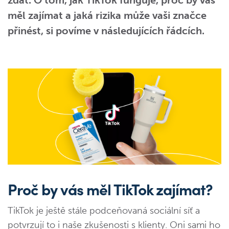
zdát. O tom, jak TikTok funguje, proč by vás
měl zajímat a jaká rizika může vaši značce
přinést, si povíme v následujících řádcích.
Proč by vás měl TikTok zajímat?
TikTok je ještě stále podceňovaná sociální síť a
potvrzují to i naše zkušenosti s klienty. Oni sami ho