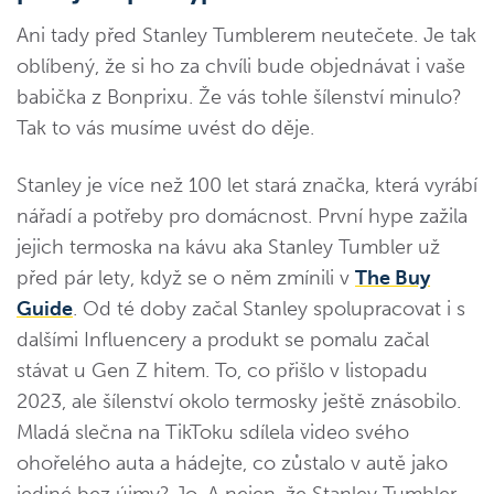
Ani tady před Stanley Tumblerem neutečete. Je tak
oblíbený, že si ho za chvíli bude objednávat i vaše
babička z Bonprixu. Že vás tohle šílenství minulo?
Tak to vás musíme uvést do děje.
Stanley je více než 100 let stará značka, která vyrábí
nářadí a potřeby pro domácnost. První hype zažila
jejich termoska na kávu aka Stanley Tumbler už
před pár lety, když se o něm zmínili v
The Buy
Guide
. Od té doby začal Stanley spolupracovat i s
dalšími Influencery a produkt se pomalu začal
stávat u Gen Z hitem. To, co přišlo v listopadu
2023, ale šílenství okolo termosky ještě znásobilo.
Mladá slečna na TikToku sdílela video svého
ohořelého auta a hádejte, co zůstalo v autě jako