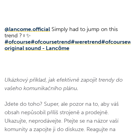
@lancome.official
Simply had to jump on this
trend ?‍♀️✨️
#ofcourse
#ofcoursetrend
#weretrend
#ofcoursewe
original sound - Lancôme
Ukázkový příklad, jak efektivně zapojit trendy do
vašeho komunikačního plánu.
Jdete do toho? Super, ale pozor na to, aby váš
obsah nepůsobil příliš strojeně a prodejně.
Ukazujte, neprodávejte. Ptejte se na názor vaší
komunity a zapojte ji do diskuze. Reagujte na