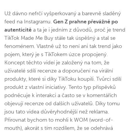
Už dávno nefrčí vyšperkovaný a barevně sladěný
feed na Instagramu.
Gen Z prahne převážně po
autenticitě
a ta je i jedním z důvodů, proč je trend
TikTok Made Me Buy stále tak úspěšný a stal se
fenoménem. Vlastně už to není ani tak trend jako
pojem, který je s TikTokem úzce propojený.
Koncept těchto videí je založený na tom, že
uživatelé sdílí recenze a doporučení na virální
produkty, které si díky TikToku koupili. Tvůrci sdílí
produkt z vlastní iniciativy. Tento typ příspěvků
podněcuje k interakci a často se v komentářích
objevují recenze od dalších uživatelů. Díky tomu
jsou tato videa důvěryhodnější než reklama.
Přirovnat bychom to mohli k WOM (word-of-
mouth), akorát s tím rozdílem, že se odehrává