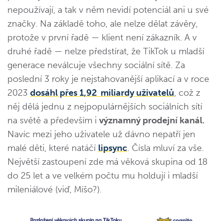
nepoužívají, a tak v něm nevidí potenciál ani u své
značky. Na základě toho, ale nelze dělat závěry,
protože v první řadě — klient není zákazník. A v
druhé řadě — nelze předstírat, že TikTok u mladší
generace neválcuje všechny sociální sítě. Za
poslední 3 roky je nejstahovanější aplikací a v roce
2023
dosáhl přes 1,92 miliardy uživatelů
, což z
něj dělá jednu z nejpopulárnějších sociálních sítí
na světě a především i
významný prodejní kanál.
Navíc mezi jeho uživatele už dávno nepatří jen
malé děti, které natáčí
lipsync
. Čísla mluví za vše.
Největší zastoupení zde má věková skupina od 18
do 25 let a ve velkém počtu mu holdují i mladší
mileniálové (viď, Míšo?).