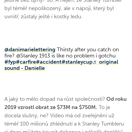
jediné bez újmy? Jo. A nejen, že Stanley Tumbler
byl téměř nepoškozený, ale v nápoji, který byl
uvnitř, zůstaly ještě i kostky ledu.
@danimarielettering
Thirsty after you catch on
fire? @Stanley 1913 is like no problem i gotchu
#fyp
#carfire
#accident
#stanleycup
♬ original
sound - Danielle
A jaký to mělo dopad na růst společnosti?
Od roku
2019 vzrostl obrat ze $73M na $750M.
To je
docela slušný, ne? Video má od zveřejnění už
téměř 100 milionů zhlédnutí a k Stanley Tumbleru