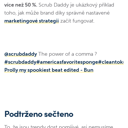
více než 50 %.
Scrub Daddy je ukázkový příklad
toho, jak může brand díky správně nastavené
marketingové strategii
začít fungovat.
@scrubdaddy
The power of a comma ?
#scrubdaddy
#americasfavoritesponge
#cleantok
#
Prolly my spookiest beat edited - Bun
Podtrženo sečteno
To, že jsou trendy dost pomíjivé, asi nemusíme