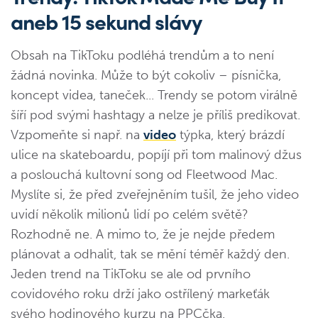
aneb 15 sekund slávy
Obsah na TikToku podléhá trendům a to není
žádná novinka. Může to být cokoliv – písnička,
koncept videa, taneček... Trendy se potom virálně
šíří pod svými hashtagy a nelze je příliš predikovat.
Vzpomeňte si např. na
video
týpka, který brázdí
ulice na skateboardu, popíjí při tom malinový džus
a poslouchá kultovní song od Fleetwood Mac.
Myslíte si, že před zveřejněním tušil, že jeho video
uvidí několik milionů lidí po celém světě?
Rozhodně ne. A mimo to, že je nejde předem
plánovat a odhalit, tak se mění téměř každý den.
Jeden trend na TikToku se ale od prvního
covidového roku drží jako ostřílený markeťák
svého hodinového kurzu na PPCčka.