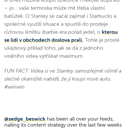
si dnes můžete koupit dokonce i několik doplňků
– jo… vaše termoska může mít třeba vlastní
batůžek. O Stanley se začal zajímat i Starbucks a
společně využili situace a spustili do prodeje
růžovou limitku (barbie éra pořád jede), o
kterou
se lidi v obchodech doslova pral
i.
Tohle je prostě
ukázkový příklad toho, jak se dá z jednoho
virálního videa vytřískat maximum.
FUN FACT: Videa si ve Stanley samozřejmě všimli a
slečně okamžitě nabídli, že jí koupí nové auto.
#winwin
@sedge_beswick
has been all over your feeds,
nailing its content strategy over the last few weeks