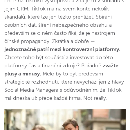
chce na TikToku vystupovat a zda je to v souladu s
jejím CRM. TikTok má na svém kontě několik
skandálů, které lze jen těžko přehlížet. Sbírání
osobních dat, šíření nebezpečného obsahu a
především se o něm často říká, že je nástrojem
čínské propagandy. Zkrátka a dobře —
jednoznačně patří mezi kontroverzní platformy.
Chcete toho být součástí a investovat do této
platformy čas a finanční zdroje? Pořádně
zvažte
plusy a mínusy.
Mělo by to být především
strategické rozhodnutí, které nevychází jen z hlavy
Social Media Managera s odůvodněním, že TikTok
má dneska už přece každá firma. Not really.