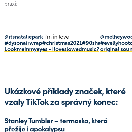
praxi:
@itsnataliepark
i’m in love
@melheywo
#dysonairwrap
#christmas2021
#90shairstyle
#evellyhoot
#tikt
Lookmeinmyeyes - Iloveslowedmusic?
original soun
Ukázkové příklady značek, které
vzaly TikTok za správný konec:
Stanley Tumbler – termoska, která
přežije i apokalypsu