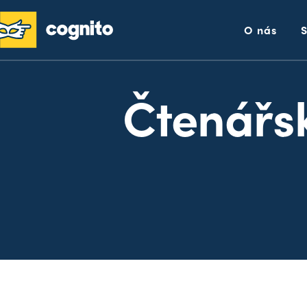
O nás
Čtenářs