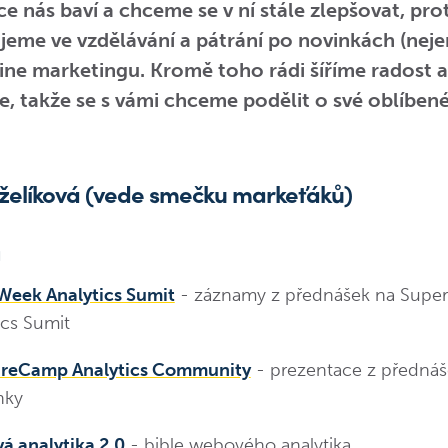
e nás baví a chceme se v ní stále zlepšovat, pro
eme ve vzdělávání a pátrání po novinkách (neje
ine marketingu. Kromě toho rádi šíříme radost a
, takže se s vámi chceme podělit o své oblíbené
uželíková (vede smečku markeťáků)
a
Week Analytics Sumit
- záznamy z přednášek na Supe
ics Sumit
reCamp Analytics Community
- prezentace z přednáš
nky
 analytika 2.0
- bible webového analytika