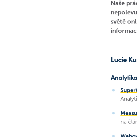
Naše prác
nepolevuj
světě onl
informace
Lucie K
Analytik
Super
Analyt
Measu
na člá
Webová