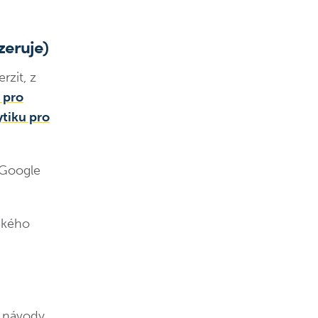
zeruje)
rzit, z
 pro
ytiku pro
 Google
ckého
, návody