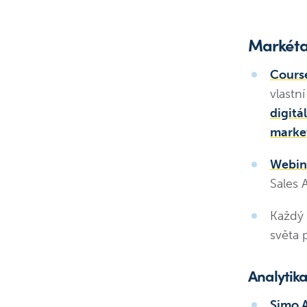
Markéta 
Cours
vlastn
digitá
marke
Webin
Sales
Každý 
světa p
Analytik
Simo 