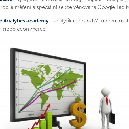
ročilá měření a speciální sekce věnovaná Google Tag
e Analytics academy
- analytika přes GTM, měření mob
ací nebo ecommerce