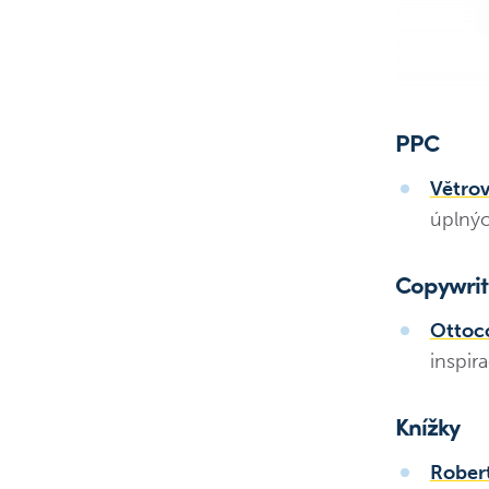
PPC
Větro
úplný
Copywrit
Ottoc
inspir
Knížky
Robert