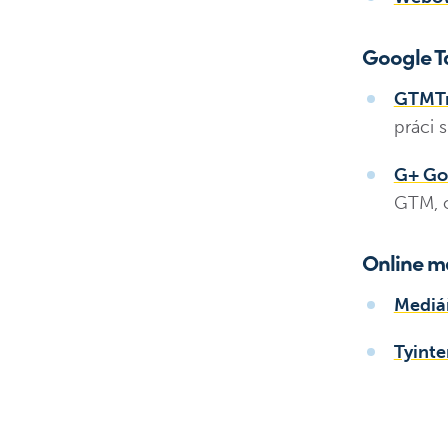
Google 
GTMTr
práci 
G+ Go
GTM, o
Online m
Mediá
Tyinte