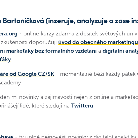
Bartoníčková (inzeruje, analyzuje a zase in
era.org
- online kurzy zdarma z desítek světových unive
í zkušenosti doporučuji
úvod do obecného marketingu
lní markeťáky bez formálního vzdělání
a
digitální anal
ťáky
áře od Google CZ/SK
- momentálně běží každý pátek
 Academy
den mi novinky a zajímavosti nejen z online a markeťá
řinášejí lidé, které sleduji na
Twitteru
a
Ahava
- ty úplně nejnovější novinky z digitální analytiky