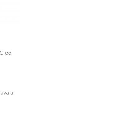
PC od
ava a