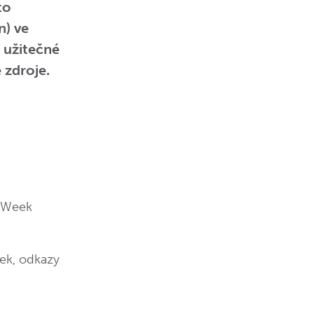
to
n) ve
 užitečné
 zdroje.
rWeek
ek, odkazy