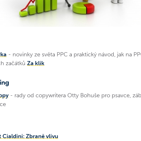
vka
- novinky ze světa PPC a praktický návod, jak na P
ch začátků
Za klik
ing
opy
- rady od copywritera Otty Bohuše pro psavce, záb
ace
 Cialdini: Zbraně vlivu