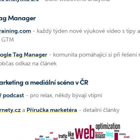
Tag Manager
aining.com
- každý týden nové výukové video s tipy a 
s GTM
ogle Tag Manager
- komunita pomáhající si při řešení 
bčas odkaz na článek
arketing a mediální scéna v ČR
ř podcast
- pro relax, někdy bývají vtipní
rnety.cz
a
Příručka marketéra
- detailní články