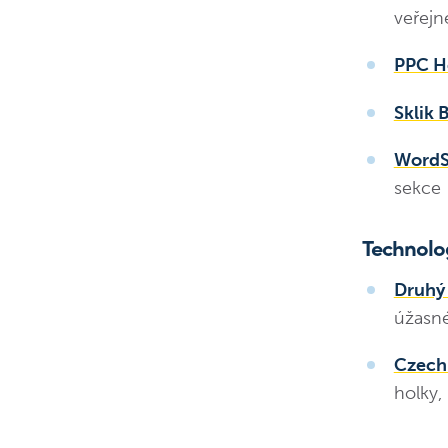
veřejn
PPC H
Sklik 
WordS
sekce
Technolo
Druhý 
úžasné
Czechi
holky,