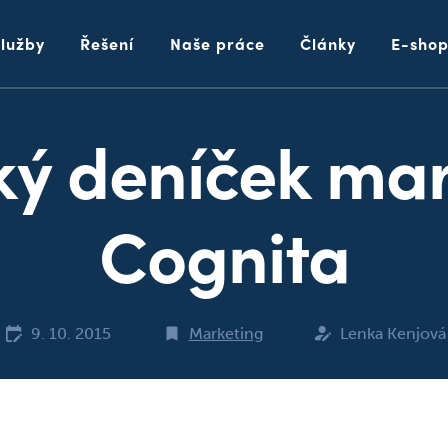
Služby
Řešení
Naše práce
Články
E-sho
ký deníček mar
Cognita
9. 10. 2015
Marketing
Lenka Kenjová