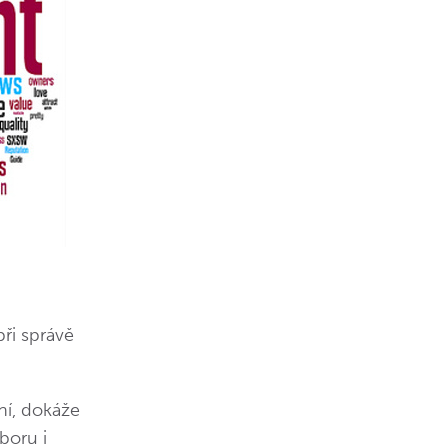
ři správě
ní, dokáže
boru i