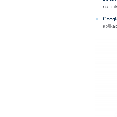
na pok
Googl
aplik