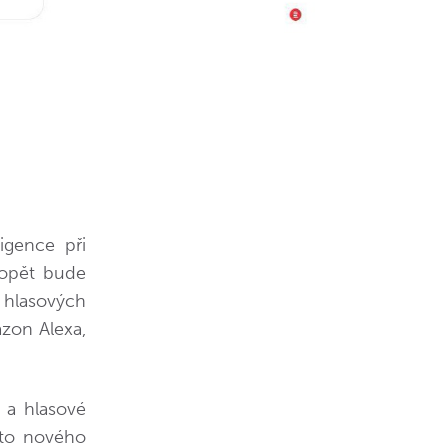
igence při
 opět bude
p hlasových
azon Alexa,
 a hlasové
oto nového