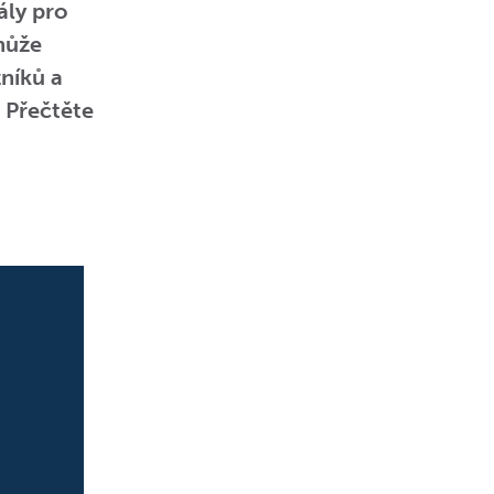
ály pro
může
níků a
. Přečtěte