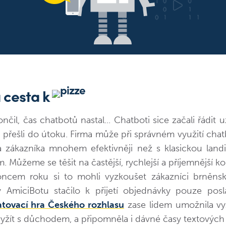
 cesta k
ončil, čas chatbotů nastal... Chatboti sice začali řádit u
i přešli do útoku. Firma může při správném využití chat
a zákazníka mnohem efektivněji než s klasickou land
. Můžeme se těšit na častější, rychlejší a příjemnější k
oncem roku si to mohli vyzkoušet zákazníci brněnsk
y AmiciBotu stačilo k přijetí objednávky pouze posl
tovací hra Českého rozhlasu
zase lidem umožnila vyz
 vyžít s důchodem, a připomněla i dávné časy textových 