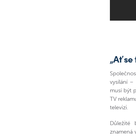
„Ať se
Společnos
vysílání –
musí být 
TV reklam
televizi.
Důležité
znamená vk