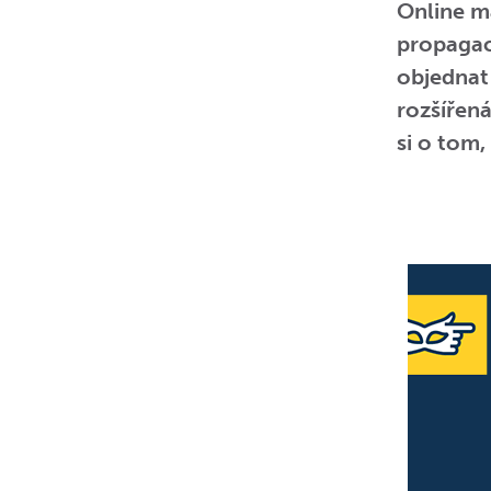
Online ma
propagac
objednat
rozšířená
si o tom,