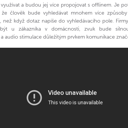
“ využívat a budou jej více propojovat s offlinem. Je pot
 že člověk bude vyhledávat mnohem více způsoby
i, než když dotaz napíše do vyhledávacího pole. Fir
být u zákazníka v domácnosti, zvuk bude silnou
 a audio stimulace důležitým prvkem komunikace znač