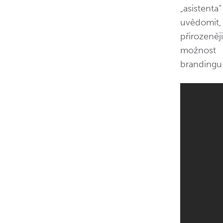
„asistenta
uvědomit,
přirozeněj
možnost 
brandingu