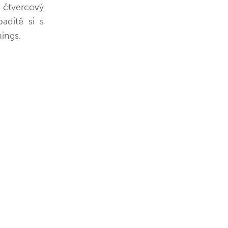
 čtvercový
aditě si s
ings.