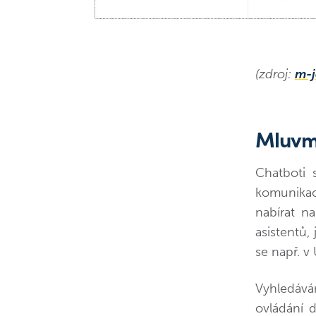
(zdroj:
m-j
Mluvm
Chatboti 
komunikac
nabírat na
asistentů,
se např. v 
Vyhledává
ovládání 