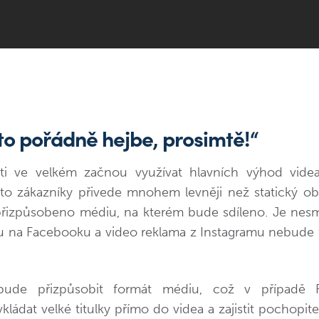
 to pořádně hejbe, prosimtě!“
ti ve velkém začnou využívat hlavních výhod vide
 to zákazníky přivede mnohem levněji než statický o
přizpůsobeno médiu, na kterém bude sdíleno. Je nesmy
u na Facebooku a video reklama z Instagramu nebude 
 bude přizpůsobit formát médiu, což v případě 
ládat velké titulky přímo do videa a zajistit pochopite