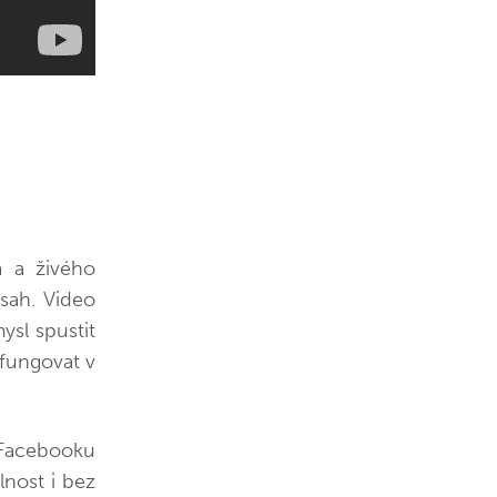
a a živého
bsah. Video
sl spustit
fungovat v
Facebooku
lnost i bez