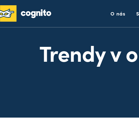
O nás
Trendy v o