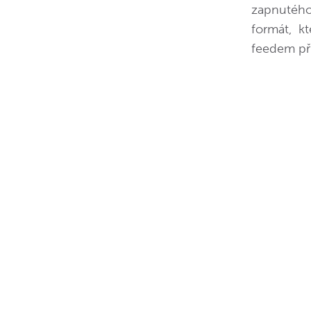
zapnutého
formát, k
feedem pří