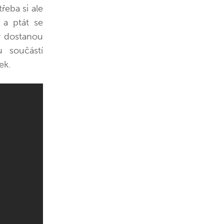
řeba si ale
 a ptát se
my dostanou
 součástí
ek.