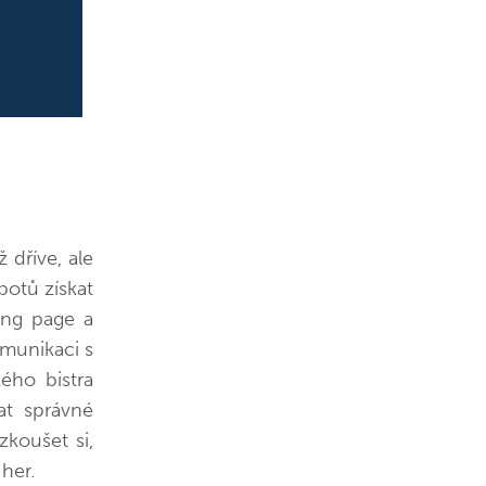
ž dříve, ale
botů získat
ing page a
omunikaci s
ého bistra
at správné
koušet si,
her.