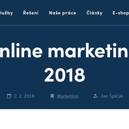
Služby
Řešení
Naše práce
Články
E-sho
nline marketi
2018
2. 2. 2018
Marketing
Jan Špičák