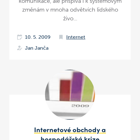
komunikace, ale přispívá i k systémovým
změnám v mnoha odvětvích lidského
živo...
10. 5. 2009
Internet
Jan Janča
Internetové obchody a
hospodářská krize