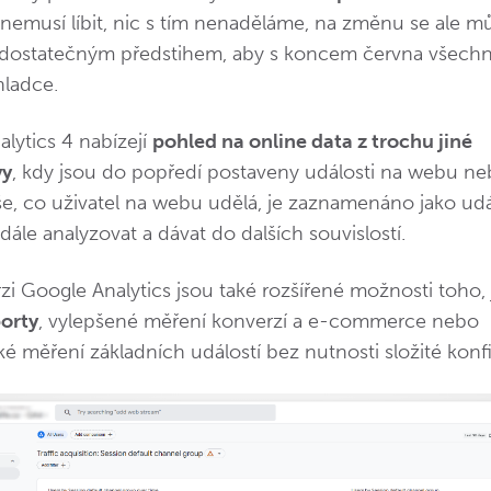
nemusí líbit, nic s tím nenaděláme, na změnu se ale 
 s dostatečným předstihem, aby s koncem června všech
hladce.
lytics 4 nabízejí
pohled na online data z trochu jiné
vy
, kdy jsou do popředí postaveny události na webu ne
Vše, co uživatel na webu udělá, je zaznamenáno jako udá
 dále analyzovat a dávat do dalších souvislostí.
zi Google Analytics jsou také rozšířené možnosti toho, 
porty
, vylepšené měření konverzí a e-commerce nebo
é měření základních událostí bez nutnosti složité konf