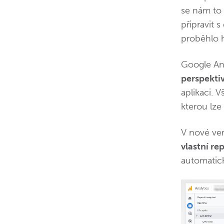
se nám to 
připravit
proběhlo 
Google Ana
perspekti
aplikaci. 
kterou lze
V nové ver
vlastní re
automatick