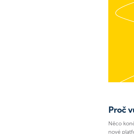
Proč v
Něco konč
nové plat