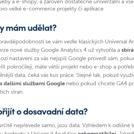
eby a e-shopy, a zároveň dostatečně univerzální a vše
pro velké e-commerce projekty či aplikace.
dy mám udělat?
 pravděpodobností se vám vedle klasických Universal An
erze nové služby Google Analytics 4 už vytvořila a
sbírá
hozí nastavení za vás nejspíš Google provedl sám, poku
it pokročileji, máte větší projekt nebo e-shop a potřeb
ilnější data, čeká vás kus práce. Stejně tak, pokud využí
 s dalšími službami Google
nebo pokud chcete GA4 pro
etích stran.
přijít o dosavadní data?
určitě nepřevede samo, jsou data. Vzhledem k odlišné l
u hodnoty z Universal Analytics
nekompatibilní
. Jakmi