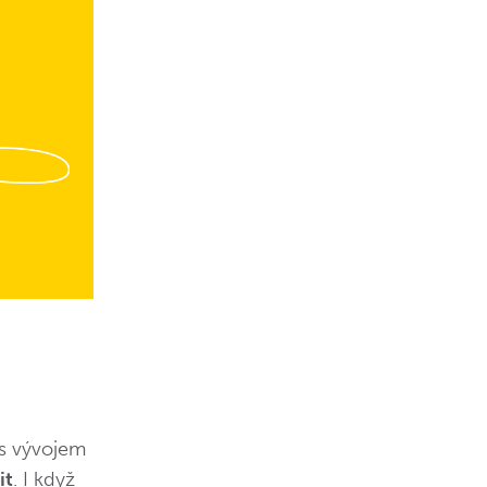
s vývojem
it
. I když