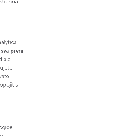
stranná
alytics
 svá první
d ale
ujete
váte
pojit s
ogice
le