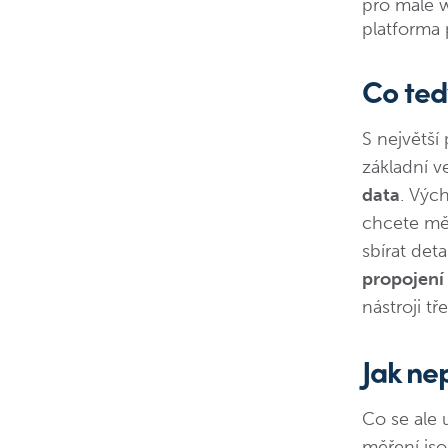
pro malé w
platforma 
Co te
S největší
základní v
data
. Výc
chcete měř
sbírat deta
propojení
nástroji tř
Jak ne
Co se ale 
měření jso