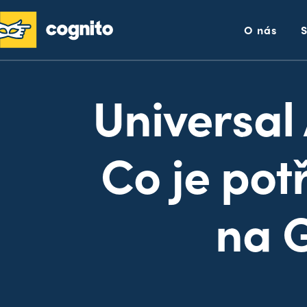
O nás
Universal 
Co je pot
na G