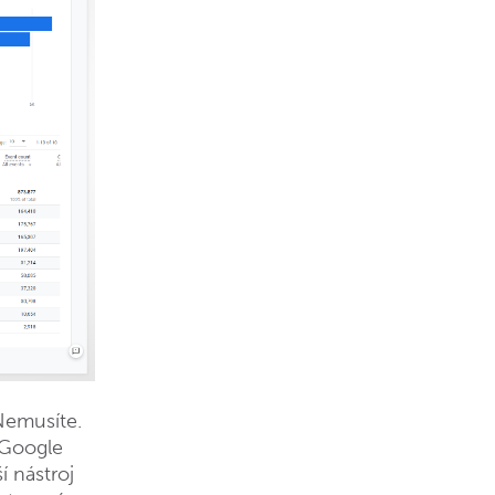
Nemusíte.
 Google
í nástroj