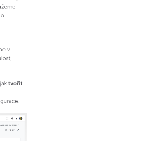
můžeme
no
bo v
lost,
jak
tvořit
igurace.