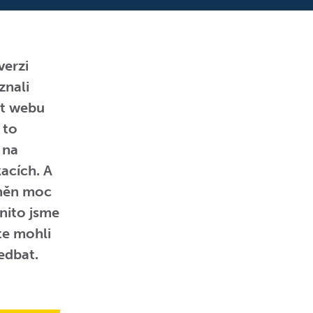
verzi
znali
st webu
 to
 na
acích. A
změn moc
gnito jsme
te mohli
edbat.