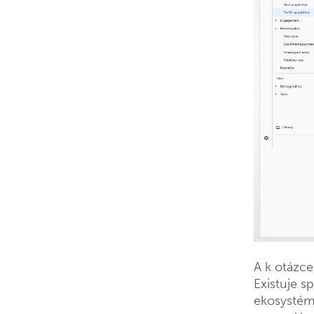
A k otázce
Existuje s
ekosystému