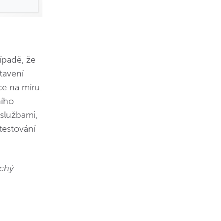
ípadě, že
tavení
e na míru.
ního
 službami,
testování
uchý