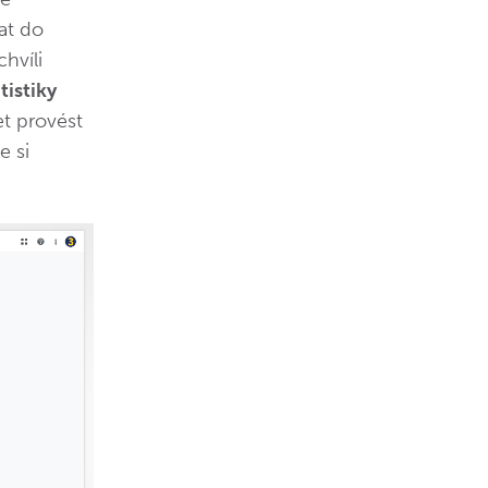
at do
hvíli
tistiky
t provést
e si