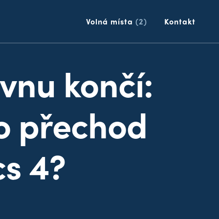
p
Volná místa
(2)
Kontakt
rvnu končí:
ro přechod
cs 4?