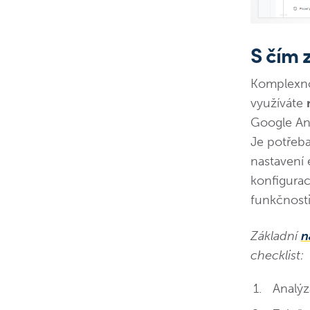
S čím 
Komplexnos
využíváte
Google Ana
Je potřeba
nastavení 
konfigura
funkčnosti
Základní
n
checklist:
Analýz