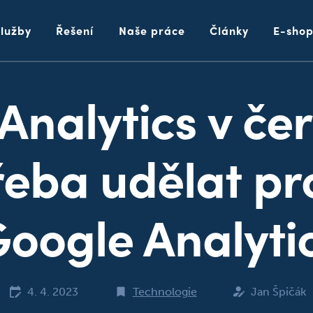
Služby
Řešení
Naše práce
Články
E-sho
Analytics v če
řeba udělat p
oogle Analyti
4. 4. 2023
Technologie
Jan Špičák