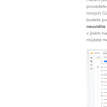
provedete
nových Goo
budete po
neuvidíte
v jiném ná
můžete met