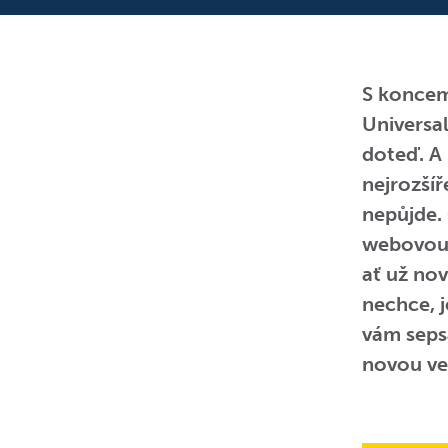
S koncem
Universal
doteď. A
nejrozší
nepůjde.
webovou 
ať už nov
nechce, j
vám sepsa
novou ve