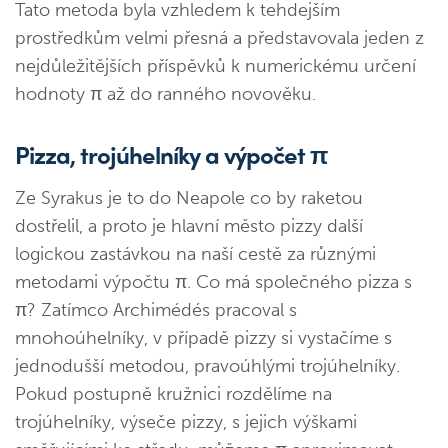
Tato metoda byla vzhledem k tehdejším
prostředkům velmi přesná a představovala jeden z
nejdůležitějších příspěvků k numerickému určení
hodnoty π až do ranného novověku.
Pizza, trojúhelníky a výpočet π
Ze Syrakus je to do Neapole co by raketou
dostřelil, a proto je hlavní město pizzy další
logickou zastávkou na naší cestě za různými
metodami výpočtu π. Co má společného pizza s
π? Zatímco Archimédés pracoval s
mnohoúhelníky, v případě pizzy si vystačíme s
jednodušší metodou, pravoúhlými trojúhelníky.
Pokud postupně kružnici rozdělíme na
trojúhelníky, výseče pizzy, s jejich výškami