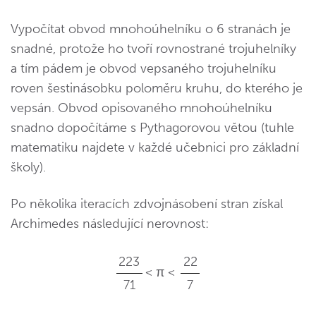
Vypočítat obvod mnohoúhelníku o 6 stranách je
snadné, protože ho tvoří rovnostrané trojuhelníky
a tím pádem je obvod vepsaného trojuhelníku
roven šestinásobku poloměru kruhu, do kterého je
vepsán. Obvod opisovaného mnohoúhelníku
snadno dopočítáme s Pythagorovou větou (tuhle
matematiku najdete v každé učebnici pro základní
školy).
Po několika iteracích zdvojnásobení stran získal
Archimedes následující nerovnost:
223
22
< π <
71
7