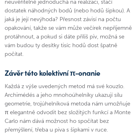
neuvěřitelně jednoduchá na realizaci, stačí
dostatek náhodných bodů (nebo hodů šipkou). A
jaká je její nevýhoda? Přesnost závisí na počtu
opakování, takže se vám může večírek nepříjemně
protáhnout, a pokud si dáte příliš piv, možná se
vám budou ty desítky tisíc hodů dost špatně
počítat.
Závěr této kolektivní π-onanie
Každá z výše uvedených metod má své kouzlo.
Archimédés a jeho mnohoúhelníky ukazují sílu
geometrie, trojúhelníková metoda nám umožňuje
π elegantně odvodit bez složitých funkcí a Monte
Carlo nám dává možnost ho spočítat bez
přemýšlení, třeba u piva s šipkami v ruce.