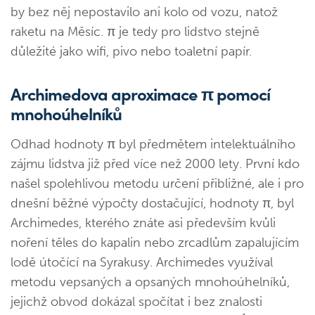
by bez něj nepostavilo ani kolo od vozu, natož
raketu na Měsíc. π je tedy pro lidstvo stejně
důležité jako wifi, pivo nebo toaletní papír.
Archimedova aproximace π pomocí
mnohoúhelníků
Odhad hodnoty π byl předmětem intelektuálního
zájmu lidstva již před více než 2000 lety. První kdo
našel spolehlivou metodu určení přibližné, ale i pro
dnešní běžné výpočty dostačující, hodnoty π, byl
Archimedes, kterého znáte asi především kvůli
noření těles do kapalin nebo zrcadlům zapalujícím
lodě útočící na Syrakusy. Archimedes využíval
metodu vepsaných a opsaných mnohoúhelníků,
jejichž obvod dokázal spočítat i bez znalosti