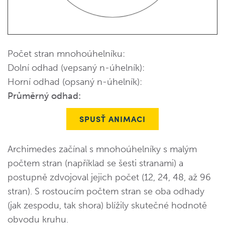
Počet stran mnohoúhelníku:
Dolní odhad (vepsaný n-úhelník):
Horní odhad (opsaný n-úhelník):
Průměrný odhad:
SPUSŤ ANIMACI
Archimedes začínal s mnohoúhelníky s malým
počtem stran (například se šesti stranami) a
postupně zdvojoval jejich počet (12, 24, 48, až 96
stran). S rostoucím počtem stran se oba odhady
(jak zespodu, tak shora) blížily skutečné hodnotě
obvodu kruhu.