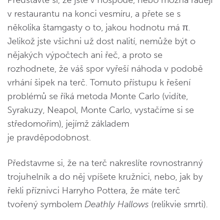
Představte si, že jste v hospodě, nebo možná raději
v restaurantu na konci vesmíru, a přete se s
několika štamgasty o to, jakou hodnotu má π.
Jelikož jste všichni už dost nalití, nemůže být o
nějakých výpočtech ani řeč, a proto se
rozhodnete, že váš spor vyřeší náhoda v podobě
vrhání šipek na terč. Tomuto přístupu k řešení
problémů se říká metoda Monte Carlo (vidíte,
Syrakuzy, Neapol, Monte Carlo, vystačíme si se
středomořím), jejímž základem
je pravděpodobnost.
Představme si, že na terč nakreslíte rovnostranný
trojuhelník a do něj vpíšete kružnici, nebo, jak by
řekli příznivci Harryho Pottera, že máte terč
tvořený symbolem
Deathly Hallows
(relikvie smrti).