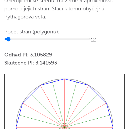
směřujícími ke středu, můžeme π aproximovat
pomocí jejich stran. Stačí k tomu obyčejná
Pythagorova věta.
Počet stran (polygónu):
12
Odhad PI:
3.105829
Skutečné PI:
3.141593