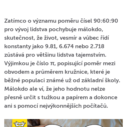
Zatímco o významu poměru čísel 90:60:90
pro vývoj lidstva pochybuje málokdo,
skutečnost, že život, vesmír a vůbec řídí
konstanty jako 9.81, 6.674 nebo 2.718
zůstává pro většinu lidstva tajemstvím.
Výjimkou je číslo π, popisující poměr mezi
obvodem a průměrem kružnice, které je
běžné populaci známé už od základní školy.
Málokdo ale ví, že jeho hodnotu nelze
přesně určit s tužkou a papírem a dokonce
ani s pomocí nejvýkonnějších počítačů.