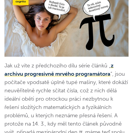
Jak už víte z předchozího dílu série článků „
z
archivu progresivně mrvého programátora
“, jsou
počítače vpodsatě úplně tupé mašiny, které dokáží
neuvěřitelně rychle sčítat čísla, což z nich dělá
ideální oběti pro otrockou práci nezbytnou k
řešení složitých matematických a fyzikálních
problémů, u kterých neznáme přesná řešení. A
protože na 14. 3., kdy měl tento článek původně
vyjít, připadá mezinárodní den π, máme teď spolu