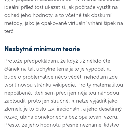
ideální příležitost ukázat si, jak počítače využít na
odhad jeho hodnoty, a to včetně tak obskurní
metody, jako je opakované virtuální vrhání šipek na
terč.
Nezbytné minimum teorie
Protože předpokládám, že když už někdo čte
článek na tak úchylné téma jako je výpočet π,
bude o problematice něco vědět, nehodlám zde
tvořit novou stránku wikipedie. Pro ty matematikou
nepolíbené, kteří sem přeci jen nějakou náhodou
zabloudili proto jen stručně. π nelze vyjádřit jako
zlomek, je to číslo tzv. iracionální, a jeho desetinný
rozvoj ubíhá donekonečna bez opakování vzoru.
Přesto, že jeho hodnotu přesně neznáme, lidstvo