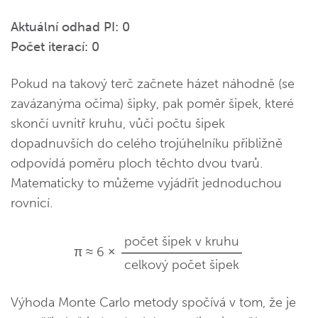
Aktuální odhad PI:
0
Počet iterací:
0
Pokud na takový terč začnete házet náhodně (se
zavázanýma očima) šipky, pak poměr šipek, které
skončí uvnitř kruhu, vůči počtu šipek
dopadnuvších do celého trojúhelníku přibližně
odpovídá poměru ploch těchto dvou tvarů.
Matematicky to můžeme vyjádřit jednoduchou
rovnicí.
počet šipek v kruhu
π ≈ 6 ×
celkový počet šipek
Výhoda Monte Carlo metody spočívá v tom, že je