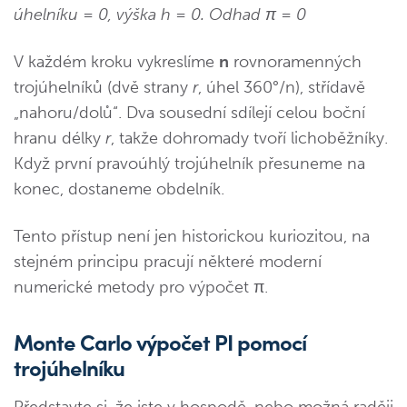
úhelníku = 0, výška h = 0. Odhad π = 0
V každém kroku vykreslíme
n
rovnoramenných
trojúhelníků (dvě strany
r
, úhel 360°/n), střídavě
„nahoru/dolů“. Dva sousední sdílejí celou boční
hranu délky
r
, takže dohromady tvoří lichoběžníky.
Když první pravoúhlý trojúhelník přesuneme na
konec, dostaneme obdelník.
Tento přístup není jen historickou kuriozitou, na
stejném principu pracují některé moderní
numerické metody pro výpočet π.
Monte Carlo výpočet PI pomocí
trojúhelníku