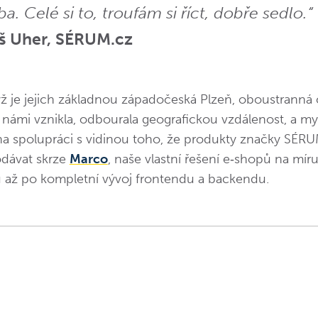
a. Celé si to, troufám si říct, dobře sedlo.“
š Uher, SÉRUM.cz
dyž je jejich základnou západočeská Plzeň, oboustranná
 námi vznikla, odbourala geografickou vzdálenost, a my
na spolupráci s vidinou toho, že produkty značky SÉRU
dávat skrze
Marco
, naše vlastní řešení e‑shopů na mír
u až po kompletní vývoj frontendu a backendu.