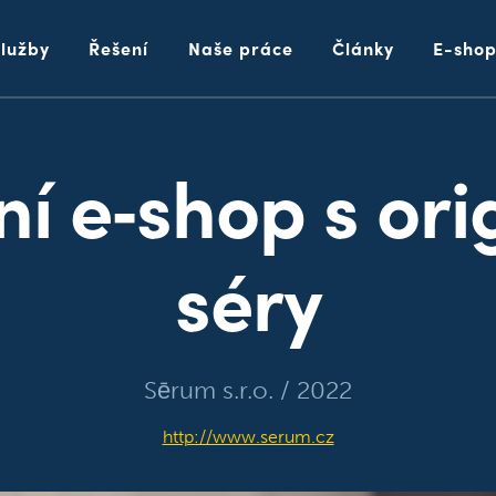
Služby
Řešení
Naše práce
Články
E-sho
ní e‑shop s ori
séry
Sērum s.r.o. / 2022
http://www.serum.cz