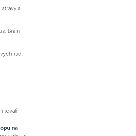
stravy a
s, Brain
ových řad,
fikovali
hopu na