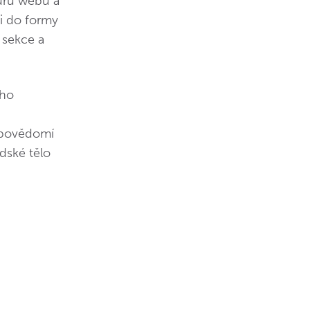
turu webu a
li do formy
 sekce a
ého
í povědomí
idské tělo