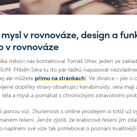
 mysl v rovnováze, design a fun
p v rovnováze
ika měsíci nás kontaktoval Tomáš Uher, jeden ze zakla
RUM. Příběh Séra tu do pár řádků napasovat nezvládn
 jej ale můžete
přímo na stránkách
). Ve zkratce
jde o o
–
íjené doplňky stravy obsahující kanabinoidy, séra mají 
těla a mysli a pomáhat s chronickými zdravotními pro
i jasnou vizi. Zkušenosti s online prodejem si totiž už v
maném řešení. Jenže zjistili, že krabicové řešení jim zda
ro naplnění své vize tak potřeboval o poznání kvalitnější