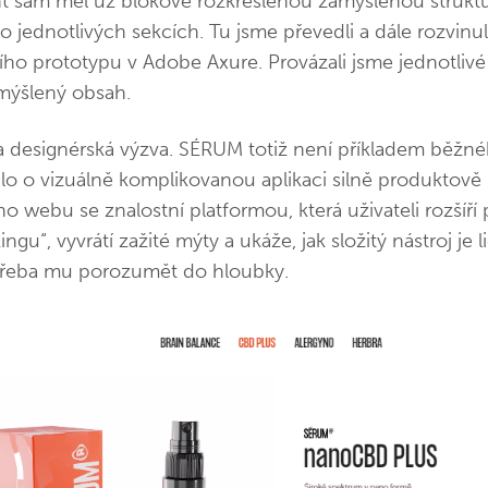
ent sám měl už blokově rozkreslenou zamýšlenou struk
o jednotlivých sekcích. Tu jsme převedli a dále rozvinu
ního prototypu v Adobe Axure. Provázali jsme jednotlivé
amýšlený obsah.
a designérská výzva. SÉRUM totiž není příkladem běžn
lo o vizuálně komplikovanou aplikaci silně produktově
 webu se znalostní platformou, která uživateli rozšíř
ngu“, vyvrátí zažité mýty a ukáže, jak složitý nástroj je l
otřeba mu porozumět do hloubky.