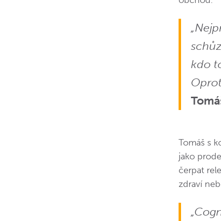
obchod.
„Nejpr
schůz
kdo t
Oprot
Tomá
Tomáš s ko
jako prode
čerpat rel
zdraví neb
„Cogn