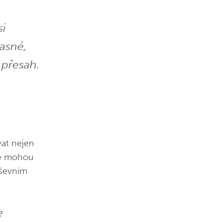
si
asné,
 přesah.
vat nejen
idé mohou
uševním
e