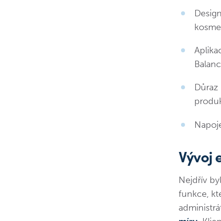
Design
kosmet
Aplika
Balanc
Důraz 
produk
Napoje
Vývoj 
Nejdřív by
funkce, kt
administrá