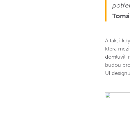
potřeb
Tomá
A tak, i k
která mezi
domluvili 
budou pro
UI design