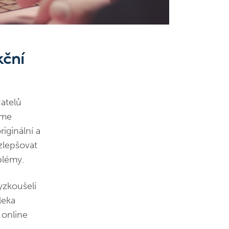
kční
datelů
eme
riginální a
zlepšovat
blémy.
yzkoušeli
leka
 online