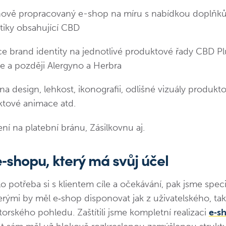
ově propracovaný e-shop na míru s nabídkou doplňků 
iky obsahující CBD
ce brand identity na jednotlivé produktové řady CBD Plu
e a později Alergyno a Herbra
na design, lehkost, ikonografii, odlišné vizuály produkt
tové animace atd.
ní na platební bránu, Zásilkovnu aj.
e‑shopu, který má svůj účel
lo potřeba si s klientem cíle a očekávání, pak jsme speci
erými by měl e‑shop disponovat jak z uživatelského, tak
torského pohledu. Zaštítili jsme kompletní realizaci
e‑s