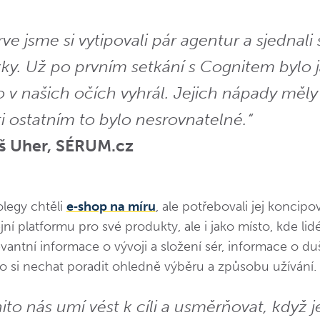
ve jsme si vytipovali pár agentur a sjednali 
ky. Už po prvním setkání s Cognitem bylo j
o v našich očích vyhrál. Jejich nápady měly
i ostatním to bylo nesrovnatelné.“
š Uher, SÉRUM.cz
legy chtěli
e‑shop na míru
, ale potřebovali jej koncipo
jní platformu pro své produkty, ale i jako místo, kde l
evantní informace o vývoji a složení sér, informace o d
o si nechat poradit ohledně výběru a způsobu užívání.
ito nás umí vést k cíli a usměrňovat, když j