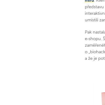
míru
. Kli
představu 
interaktiv
umístili z
Pak nastal
e‑shopu. Š
zaměřeného
o „biohacki
a že je p