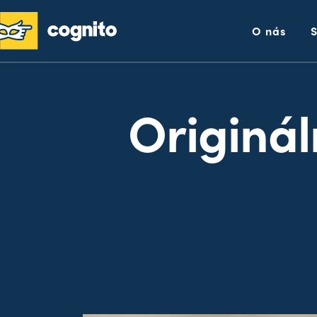
O nás
Originál