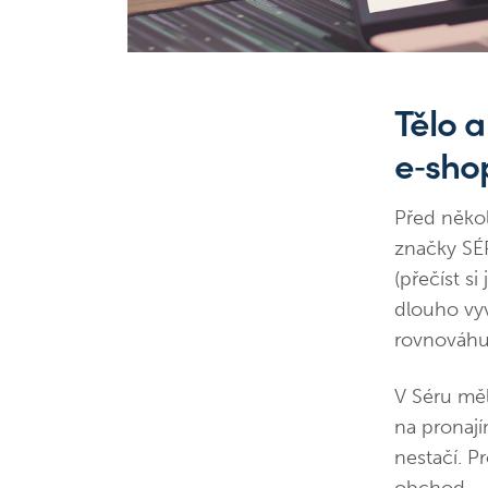
Tělo a
e‑sho
Před někol
značky SÉ
(přečíst si
dlouho vyv
rovnováhu 
V Séru měl
na pronají
nestačí. P