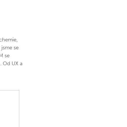
 chemie,
 jsme se
M se
u. Od UX a