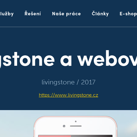
Služby
Řešení
Naše práce
Články
E-sho
gstone a webov
livingstone / 2017
https://www.livingstone.cz