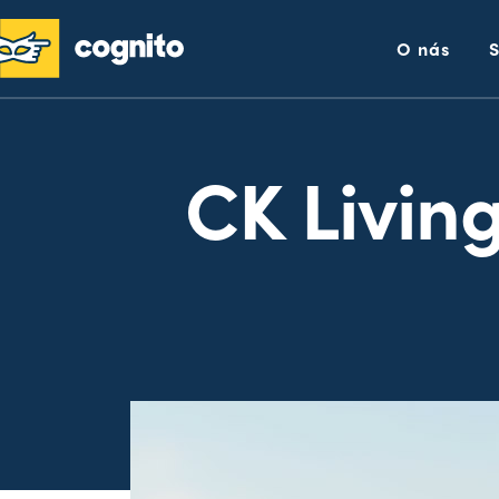
O nás
CK Livin