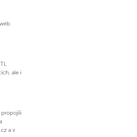
 web.
MTL
ch, ale i
propojili
a
cz a v