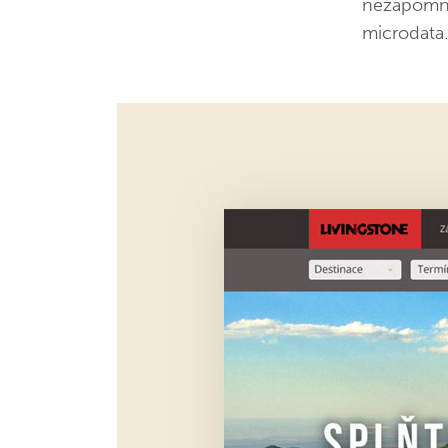
nezapomně
microdata.