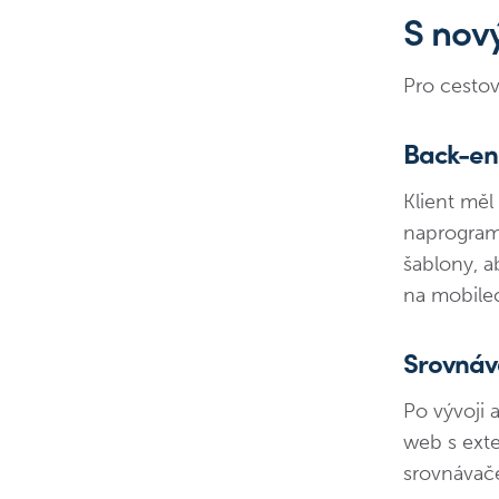
S nov
Pro cestov
Back-en
Klient měl
naprogramo
šablony, a
na mobilec
Srovnáv
Po vývoji 
web s ext
srovnávače