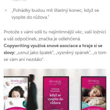
„Pohádky budou mít šťastný konec, když se
vyspíte do růžova.“
Protože s vámi sdílí tu nejintimnější věc, vaši ložnici
a váš odpočinek, značka je odlehčená.
Copywriting využívá snové asociace a hraje si se
slovy:
„usnul jako špalek“, „vysněný spánek“, „o tom
se vám ani nezdálo“.