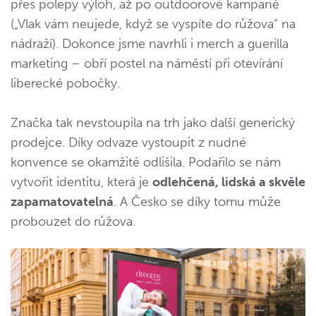
přes polepy výloh, až po outdoorové kampaně
(„Vlak vám neujede, když se vyspíte do růžova“ na
nádraží). Dokonce jsme navrhli i merch a guerilla
marketing – obří postel na náměstí při otevírání
liberecké pobočky.
Značka tak nevstoupila na trh jako další generický
prodejce. Díky odvaze vystoupit z nudné
konvence se okamžitě odlišila. Podařilo se nám
vytvořit identitu, která je
odlehčená, lidská a skvěle
zapamatovatelná
. A Česko se díky tomu může
probouzet do růžova.