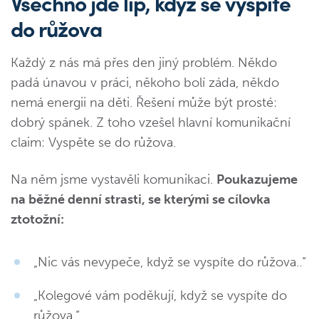
Všechno jde líp, když se vyspíte
do růžova
Každý z nás má přes den jiný problém. Někdo
padá únavou v práci, někoho bolí záda, někdo
nemá energii na děti. Řešení může být prosté:
dobrý spánek. Z toho vzešel hlavní komunikační
claim: Vyspěte se do růžova.
Na něm jsme vystavěli komunikaci.
Poukazujeme
na běžné denní strasti, se kterými se cílovka
ztotožní:
„Nic vás nevypeče, když se vyspíte do růžova..“
„Kolegové vám poděkují, když se vyspíte do
růžova.“