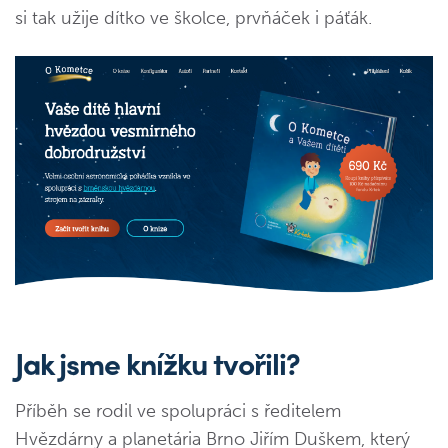
si tak užije dítko ve školce, prvňáček i páťák.
Jak jsme knížku tvořili?
Příběh se rodil ve spolupráci s ředitelem
Hvězdárny a planetária Brno Jiřím Duškem, který