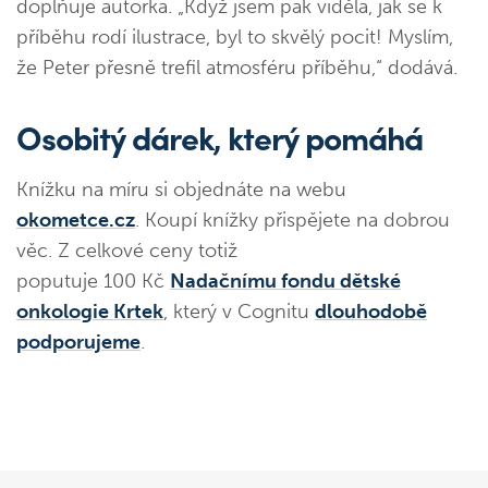
doplňuje autorka. „Když jsem pak viděla, jak se k
příběhu rodí ilustrace, byl to skvělý pocit! Myslím,
že Peter přesně trefil atmosféru příběhu,“ dodává.
Osobitý dárek, který pomáhá
Knížku na míru si objednáte na webu
okometce.cz
. Koupí knížky přispějete na dobrou
věc. Z celkové ceny totiž
poputuje 100 Kč
Nadačnímu fondu dětské
onkologie Krtek
, který v Cognitu
dlouhodobě
podporujeme
.