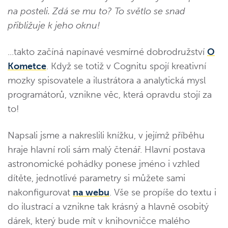
na posteli. Zdá se mu to? To světlo se snad
přibližuje k jeho oknu!
...takto začíná napínavé vesmírné dobrodružství
O
Kometce
. Když se totiž v Cognitu spojí kreativní
mozky spisovatele a ilustrátora a analytická mysl
programátorů, vznikne věc, která opravdu stojí za
to!
Napsali jsme a nakreslili knížku, v jejímž příběhu
hraje hlavní roli sám malý čtenář. Hlavní postava
astronomické pohádky ponese jméno i vzhled
dítěte, jednotlivé parametry si můžete sami
nakonfigurovat
na webu
. Vše se propíše do textu i
do ilustrací a vznikne tak krásný a hlavně osobitý
dárek, který bude mít v knihovničce malého