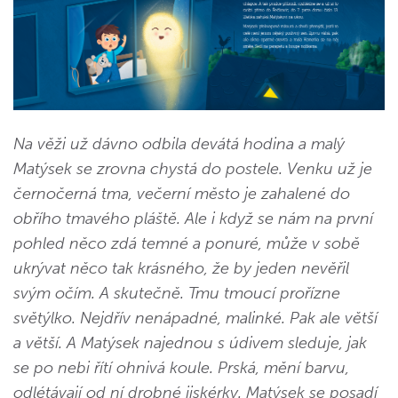
Na věži už dávno odbila devátá hodina a malý
Matýsek se zrovna chystá do postele. Venku už je
černočerná tma, večerní město je zahalené do
obřího tmavého pláště. Ale i když se nám na první
pohled něco zdá temné a ponuré, může v sobě
ukrývat něco tak krásného, že by jeden nevěřil
svým očím. A skutečně. Tmu tmoucí prořízne
světýlko. Nejdřív nenápadné, malinké. Pak ale větší
a větší. A Matýsek najednou s údivem sleduje, jak
se po nebi řítí ohnivá koule. Prská, mění barvu,
odlétávají od ní drobné jiskérky. Matýsek se posadí