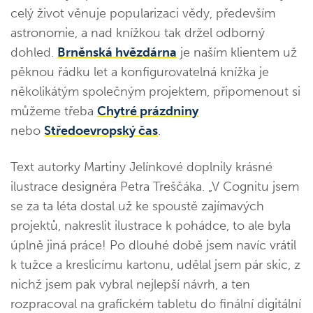
celý život věnuje popularizaci vědy, především
astronomie, a nad knížkou tak držel odborný
dohled.
Brněnská hvězdárna
je naším klientem už
pěknou řádku let a konfigurovatelná knížka je
několikátým společným projektem, připomenout si
můžeme třeba
Chytré prázdniny
nebo
Středoevropský čas
.
Text autorky Martiny Jelínkové doplnily krásné
ilustrace designéra Petra Treščáka. „V Cognitu jsem
se za ta léta dostal už ke spoustě zajímavých
projektů, nakreslit ilustrace k pohádce, to ale byla
úplně jiná práce! Po dlouhé době jsem navíc vrátil
k tužce a kreslicímu kartonu, udělal jsem pár skic, z
nichž jsem pak vybral nejlepší návrh, a ten
rozpracoval na grafickém tabletu do finální digitální